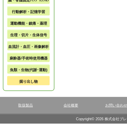
脳・脊髄固定/ｲﾝｼﾞｪｸｼｮﾝ
行動解析・記憶学習
運動機能・鎮痛・薬理
生理・切片・生体信号
血流計・血圧・画像解析
麻酔器/手術時使用機器
魚類・生物(代謝･運動)
掘り出し物
取扱製品
会社概要
お問い合わ
Copyright© 2026 株式会社ブ