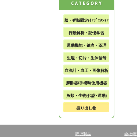
脳・脊髄固定/ｲﾝｼﾞｪｸｼｮﾝ
行動解析・記憶学習
運動機能・鎮痛・薬理
生理・切片・生体信号
血流計・血圧・画像解析
麻酔器/手術時使用機器
魚類・生物(代謝･運動)
掘り出し物
取扱製品
会社概