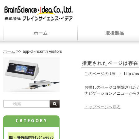
ホーム
取扱製品
ホーム
>>
app-di-incontri visitors
指定されたページは存在
このページの URL ：
http://b
お探しのページは削除された
ナビゲーションメニューから
トップページへ戻る
脳・脊髄固定/ｲﾝｼﾞｪｸｼｮﾝ