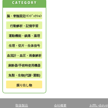
脳・脊髄固定/ｲﾝｼﾞｪｸｼｮﾝ
行動解析・記憶学習
運動機能・鎮痛・薬理
生理・切片・生体信号
血流計・血圧・画像解析
麻酔器/手術時使用機器
魚類・生物(代謝･運動)
掘り出し物
取扱製品
会社概要
お問い合わ