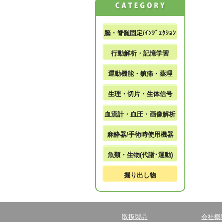
脳・脊髄固定/ｲﾝｼﾞｪｸｼｮﾝ
行動解析・記憶学習
運動機能・鎮痛・薬理
生理・切片・生体信号
血流計・血圧・画像解析
麻酔器/手術時使用機器
魚類・生物(代謝･運動)
掘り出し物
取扱製品
会社概