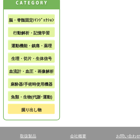
脳・脊髄固定/ｲﾝｼﾞｪｸｼｮﾝ
行動解析・記憶学習
運動機能・鎮痛・薬理
生理・切片・生体信号
血流計・血圧・画像解析
麻酔器/手術時使用機器
魚類・生物(代謝･運動)
掘り出し物
取扱製品
会社概要
お問い合わ