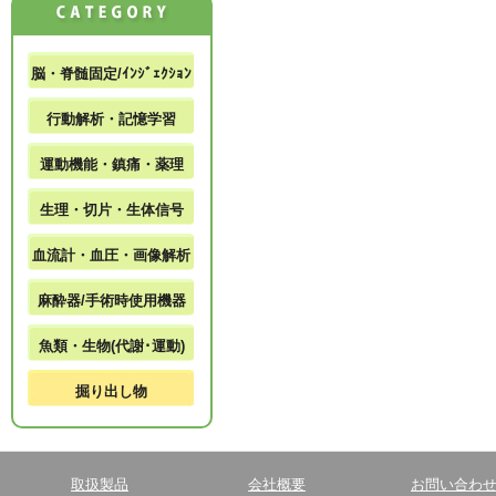
脳・脊髄固定/ｲﾝｼﾞｪｸｼｮﾝ
行動解析・記憶学習
運動機能・鎮痛・薬理
生理・切片・生体信号
血流計・血圧・画像解析
麻酔器/手術時使用機器
魚類・生物(代謝･運動)
掘り出し物
取扱製品
会社概要
お問い合わ