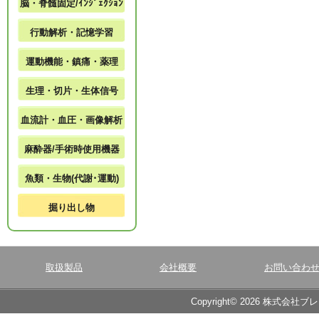
脳・脊髄固定/ｲﾝｼﾞｪｸｼｮﾝ
行動解析・記憶学習
運動機能・鎮痛・薬理
生理・切片・生体信号
血流計・血圧・画像解析
麻酔器/手術時使用機器
魚類・生物(代謝･運動)
掘り出し物
取扱製品
会社概要
お問い合わ
Copyright© 2026 株式会社ブ