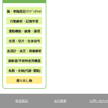
脳・脊髄固定/ｲﾝｼﾞｪｸｼｮﾝ
行動解析・記憶学習
運動機能・鎮痛・薬理
生理・切片・生体信号
血流計・血圧・画像解析
麻酔器/手術時使用機器
魚類・生物(代謝･運動)
掘り出し物
取扱製品
会社概要
お問い合わ