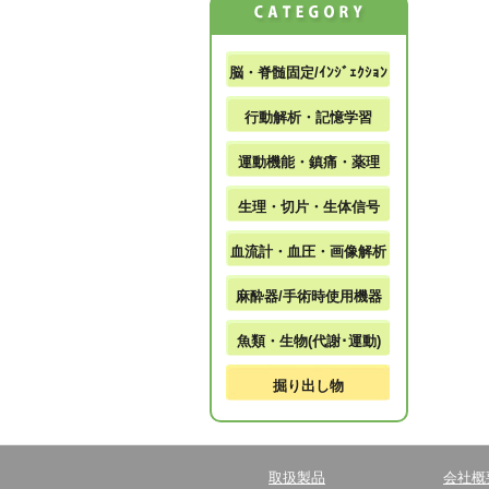
脳・脊髄固定/ｲﾝｼﾞｪｸｼｮﾝ
行動解析・記憶学習
運動機能・鎮痛・薬理
生理・切片・生体信号
血流計・血圧・画像解析
麻酔器/手術時使用機器
魚類・生物(代謝･運動)
掘り出し物
取扱製品
会社概