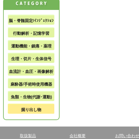
脳・脊髄固定/ｲﾝｼﾞｪｸｼｮﾝ
行動解析・記憶学習
運動機能・鎮痛・薬理
生理・切片・生体信号
血流計・血圧・画像解析
麻酔器/手術時使用機器
魚類・生物(代謝･運動)
掘り出し物
取扱製品
会社概要
お問い合わ