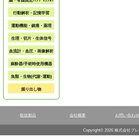
脳・脊髄固定/ｲﾝｼﾞｪｸｼｮﾝ
行動解析・記憶学習
運動機能・鎮痛・薬理
生理・切片・生体信号
血流計・血圧・画像解析
麻酔器/手術時使用機器
魚類・生物(代謝･運動)
掘り出し物
取扱製品
会社概要
お問い合わ
Copyright© 2026 株式会社ブ