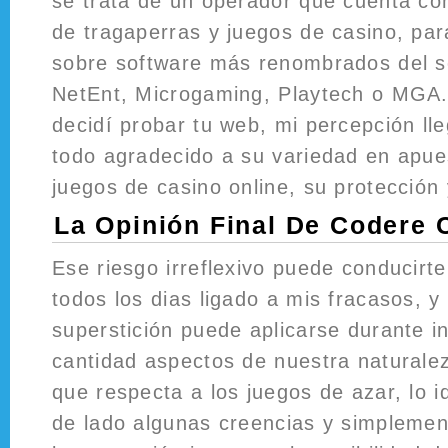
se trata de un operador que cuenta co
de tragaperras y juegos de casino, pa
sobre software más renombrados del s
NetEnt, Microgaming, Playtech o MGA.
decidí probar tu web, mi percepción lle
todo agradecido a su variedad en apue
juegos de casino online, su protección
La Opinión Final De Codere 
Ese riesgo irreflexivo puede conducirt
todos los dias ligado a mis fracasos, y 
superstición puede aplicarse durante i
cantidad aspectos de nuestra naturalez
que respecta a los juegos de azar, lo i
de lado algunas creencias y simplement