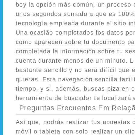
boy la opción más común, un proceso
unos segundos sumado a que es 100% 
tecnología empleada durante el sitio in
Una ocasião completados los datos per
como aparecen sobre tu documento par
completada la información sobre tu ses
cuenta durante menos de un minuto. L 
bastante sencillo y no será difícil que
quieras. Esta navegación sencilla facil
tiempo, y si, además, buscas piza en c
herramienta de buscador te localizará e
Preguntas Frecuentes Em Relaçã
Así que, podrás realizar tus apuestas 
móvil o tableta con solo realizar un cli