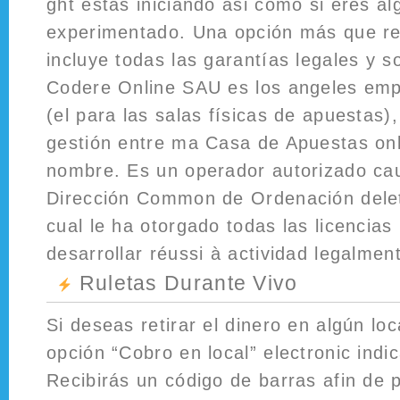
ght estás iniciando asi como si eres al
experimentado. Una opción más que r
incluye todas las garantías legales y s
Codere Online SAU es los angeles empr
(el para las salas físicas de apuestas)
gestión entre ma Casa de Apuestas on
nombre. Es un operador autorizado ca
Dirección Common de Ordenación dele
cual le ha otorgado todas las licencias
desarrollar réussi à actividad legalme
Ruletas Durante Vivo
Si deseas retirar el dinero en algún loc
opción “Cobro en local” electronic indic
Recibirás un código de barras afin de 