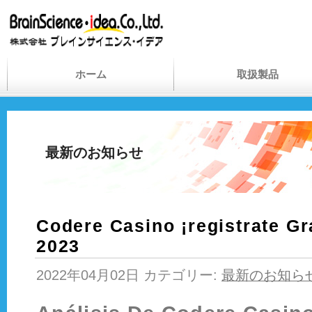
ホーム
取扱製品
最新のお知らせ
Codere Casino ️¡registrate G
2023
2022年04月02日 カテゴリー:
最新のお知ら