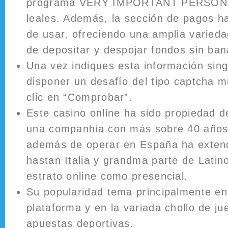
programa VERY IMPORTANT PERSONEL
leales. Además, la sección de pagos ha 
de usar, ofreciendo una amplia varieda
de depositar y despojar fondos sin bana
Una vez indiques esta información sing
disponer un desafío del tipo captcha mu
clic en “Comprobar”.
Este casino online ha sido propiedad 
una companhia con más sobre 40 años 
además de operar en España ha extend
hastan Italia y grandma parte de Latin
estrato online como presencial.
Su popularidad tema principalmente en
plataforma y en la variada chollo de j
apuestas deportivas.