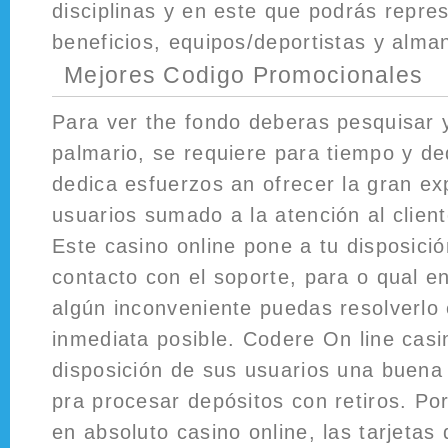
disciplinas y en este que podrás repre
beneficios, equipos/deportistas y alma
Mejores Codigo Promocionales
Para ver the fondo deberas pesquisar y
palmario, se requiere para tiempo y d
dedica esfuerzos an ofrecer la gran ex
usuarios sumado a la atención al client
Este casino online pone a tu disposició
contacto con el soporte, para o qual e
algún inconveniente puedas resolverl
inmediata posible. Codere On line cas
disposición de sus usuarios una buena
pra procesar depósitos con retiros. Po
en absoluto casino online, las tarjetas 