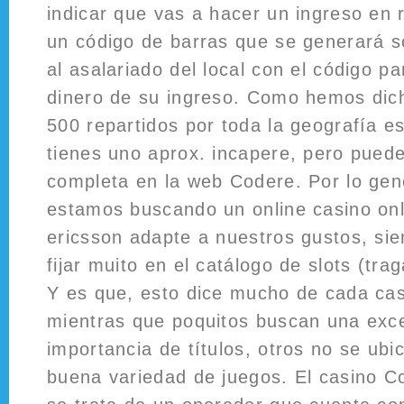
indicar que vas a hacer un ingreso en r
un código de barras que se generará sol
al asalariado del local con el código p
dinero de su ingreso. Como hemos dic
500 repartidos por toda la geografía e
tienes uno aprox. incapere, pero puede
completa en la web Codere. Por lo gen
estamos buscando un online casino on
ericsson adapte a nuestros gustos, s
fijar muito en el catálogo de slots (tra
Y es que, esto dice mucho de cada cas
mientras que poquitos buscan una exce
importancia de títulos, otros no se ubi
buena variedad de juegos. El casino Co