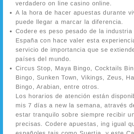
verdadero on line casino online.
A la hora de hacer apuestas durante vi
puede llegar a marcar la diferencia.
Codere es peso pesado de la industria 
España con hace valer esta experienci
servicio de importancia que se extiend
países del mundo.
Circus Stop, Maya Bingo, Cocktails Bi
Bingo, Sunken Town, Vikings, Zeus, H
Bingo, Arabian, entre otros.
Los horarios de atención están disponi
mis 7 días a new la semana, através d
estar tranquilo sobre siempre recibir 
precisas. Codere apuestas, ing igual q
españoles tais como Suertia, y este C