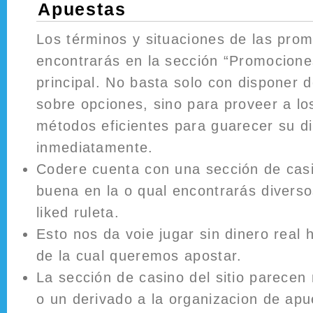
Apuestas
Los términos y situaciones de las prom
encontrarás en la sección “Promocione
principal. No basta solo con disponer 
sobre opciones, sino para proveer a lo
métodos eficientes para guarecer su d
inmediatamente.
Codere cuenta con una sección de cas
buena en la o qual encontrarás diverso
liked ruleta.
Esto nos da voie jugar sin dinero real 
de la cual queremos apostar.
La sección de casino del sitio parece
o un derivado a la organizacion de apu