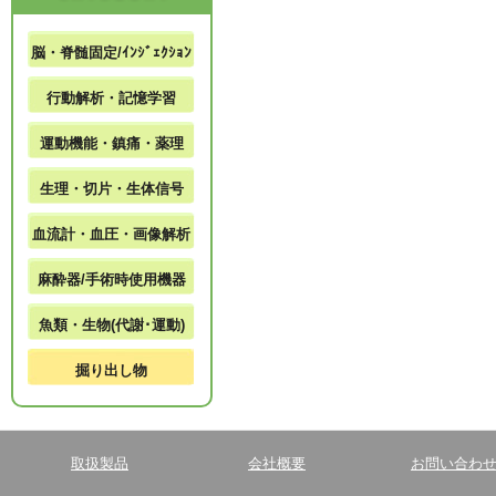
脳・脊髄固定/ｲﾝｼﾞｪｸｼｮﾝ
行動解析・記憶学習
運動機能・鎮痛・薬理
生理・切片・生体信号
血流計・血圧・画像解析
麻酔器/手術時使用機器
魚類・生物(代謝･運動)
掘り出し物
取扱製品
会社概要
お問い合わ