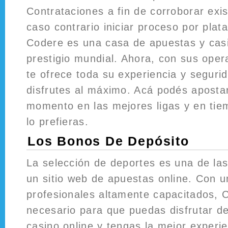
Contrataciones a fin de corroborar exis
caso contrario iniciar proceso por pl
Codere es una casa de apuestas y casi
prestigio mundial. Ahora, con sus oper
te ofrece toda su experiencia y seguri
disfrutes al máximo. Acá podés apostar
momento en las mejores ligas y en tie
lo prefieras.
Los Bonos De Depósito
La selección de deportes es una de las
un sitio web de apuestas online. Con 
profesionales altamente capacitados, C
necesario para que puedas disfrutar d
casino online y tengas la mejor experi