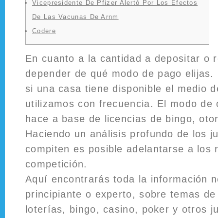
Vicepresidente De Pfizer Alertó Por Los Efectos
De Las Vacunas De Arnm
Codere
En cuanto a la cantidad a depositar o r
depender de qué modo de pago elijas.
si una casa tiene disponible el medio 
utilizamos con frecuencia. El modo de
hace a base de licencias de bingo, oto
Haciendo un análisis profundo de los 
compiten es posible adelantarse a los 
competición.
Aquí encontrarás toda la información n
principiante o experto, sobre temas de
loterías, bingo, casino, poker y otros j