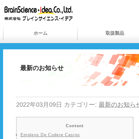
ホーム
取扱製品
最新のお知らせ
2022年03月09日 カテゴリー:
最新のお知ら
Content
Empleos De Codere Casino