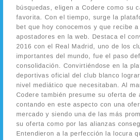
búsquedas, eligen a Codere como su c
favorita. Con el tiempo, surge la plata
bet que hoy conocemos y que recibe a 
apostadores en la web. Destaca el con
2016 con el Real Madrid, uno de los cl
importantes del mundo, fue el paso def
consolidación. Convirtiéndose en la pl
deportivas oficial del club blanco logr
nivel mediático que necesitaban. Al ma
Codere también presume su oferta de 
contando en este aspecto con una ofer
mercado y siendo una de las más prom
su oferta como por las alianzas conseg
Entendieron a la perfección la locura 