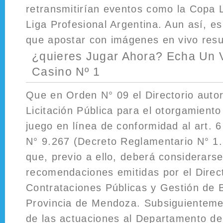
retransmitirían eventos como la Copa L
Liga Profesional Argentina. Aun así, e
que apostar con imágenes en vivo resul
¿quieres Jugar Ahora? Echa Un V
Casino Nº 1
Que en Orden N° 09 el Directorio autor
Licitación Pública para el otorgamiento
juego en línea de conformidad al art. 6
N° 9.267 (Decreto Reglamentario N° 1.
que, previo a ello, deberá considerarse
recomendaciones emitidas por el Direc
Contrataciones Públicas y Gestión de 
Provincia de Mendoza. Subsiguienteme
de las actuaciones al Departamento d