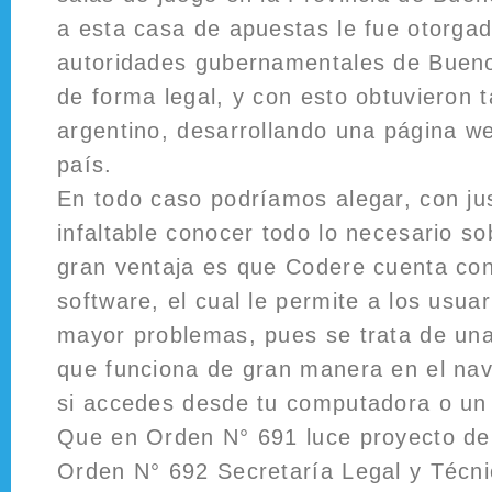
a esta casa de apuestas le fue otorgada
autoridades gubernamentales de Bueno
de forma legal, y con esto obtuvieron 
argentino, desarrollando una página we
país.
En todo caso podríamos alegar, con ju
infaltable conocer todo lo necesario s
gran ventaja es que Codere cuenta co
software, el cual le permite a los usuar
mayor problemas, pues se trata de una
que funciona de gran manera en el nav
si accedes desde tu computadora o un d
Que en Orden N° 691 luce proyecto de 
Orden N° 692 Secretaría Legal y Técni