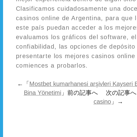
Clasificamos cuidadosamente una doce
casinos online de Argentina, para que 
este país puedan acceder a los mejor
evaluamos los gráficos del software, el
confiabilidad, las opciones de depósito
presentarte los mejores casinos onlin
comiences a probarlos.
←「
Mostbet kumarhanesi arşivleri Kayseri 
Bina Yönetimi
」前の記事へ 次の記事へ
casino
」→