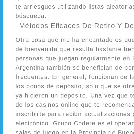
te arriesgues utilizando listas aleator
búsqueda.
Métodos Eficaces De Retiro Y De
Otra cosa que me ha encantado es que
de bienvenida que resulta bastante ben
personas que juegan regularmente en lo
Argentina también se benefician de bo
frecuentes. En general, funcionan de
los bonos de depósito, solo que se ofr
ya hicieron un depósito. Una vez que t
de los casinos online que te recomen
inscribirte para recibir actualizaciones
electrónico. Grupo Codere es el oper
salas de juego en la Provincia de Buen