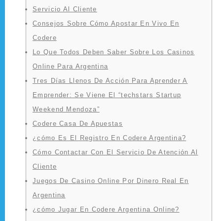
Servicio Al Cliente
Consejos Sobre Cómo Apostar En Vivo En
Codere
Lo Que Todos Deben Saber Sobre Los Casinos
Online Para Argentina
Tres Días Llenos De Acción Para Aprender A
Emprender: Se Viene El “techstars Startup
Weekend Mendoza”
Codere Casa De Apuestas
¿cómo Es El Registro En Codere Argentina?
Cómo Contactar Con El Servicio De Atención Al
Cliente
Juegos De Casino Online Por Dinero Real En
Argentina
¿cómo Jugar En Codere Argentina Online?