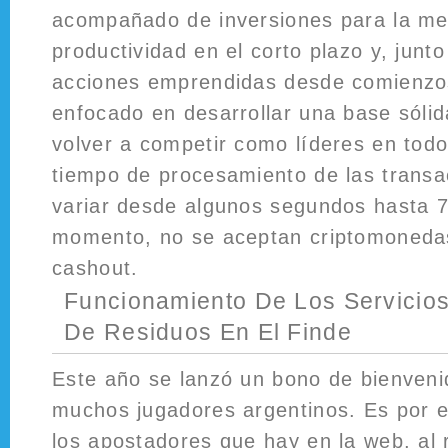
acompañado de inversiones para la mej
productividad en el corto plazo y, junto
acciones emprendidas desde comienzo
enfocado en desarrollar una base sólid
volver a competir como líderes en tod
tiempo de procesamiento de las trans
variar desde algunos segundos hasta 
momento, no se aceptan criptomonedas
cashout.
Funcionamiento De Los Servicio
De Residuos En El Finde
Este año se lanzó un bono de bienveni
muchos jugadores argentinos. Es por 
los apostadores que hay en la web, al 