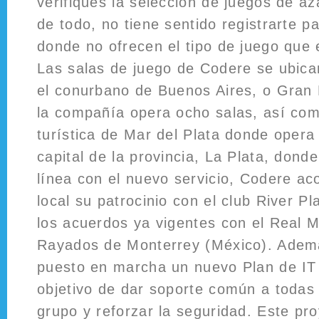
verifiques la selección de juegos de a
de todo, no tiene sentido registrarte pa
donde no ofrecen el tipo de juego que
Las salas de juego de Codere se ubica
el conurbano de Buenos Aires, o Gran
la compañía opera ocho salas, así com
turística de Mar del Plata donde opera 
capital de la provincia, La Plata, dond
línea con el nuevo servicio, Codere ac
local su patrocinio con el club River P
los acuerdos ya vigentes con el Real 
Rayados de Monterrey (México). Adem
puesto en marcha un nuevo Plan de IT 
objetivo de dar soporte común a todas 
grupo y reforzar la seguridad. Este pro