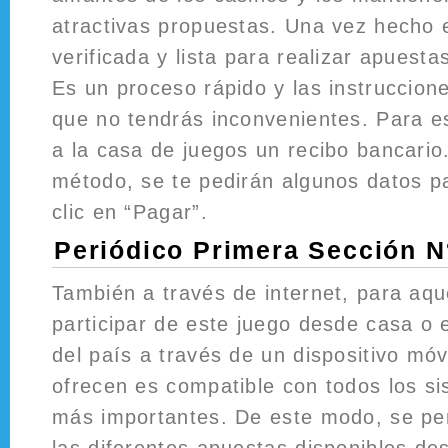
atractivas propuestas. Una vez hecho 
verificada y lista para realizar apuesta
Es un proceso rápido y las instruccione
que no tendrás inconvenientes. Para e
a la casa de juegos un recibo bancari
método, se te pedirán algunos datos p
clic en “Pagar”.
Periódico Primera Sección N
También a través de internet, para aqu
participar de este juego desde casa o 
del país a través de un dispositivo móvi
ofrecen es compatible con todos los s
más importantes. De este modo, se pe