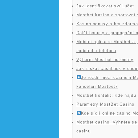
Jak identifikovat svůj účet
Mostbet kasino a sportovní 
Kasino bonusy a hry zdarma
Další bonusy a propagační 
Mobilní aplikace Mostbet a j
mobilního telefonu
Výherní Mostbet automaty
Jak získat cashback v casi
Je rozdíl mezi casinem M
kanceláří Mostbet?
Mostbet kontakt: Kde najdu 
Parametry MostBet Casino
Kde sídlí online casino M
Mostbet casino: Vyhněte se
casinu