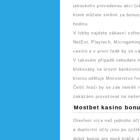
jakoukoliv provedenou akci (vk
které můžete směnit za bonusy
hodinu.
V lobby najdete zábavní softw
NetEnt, Playtech, Microgaming
casino a v první řadě by se vá
V takovém případě nebudete m
blokovány na úrovni bankovních
kterou uděluje Ministerstvo f
Čeští hráči by se zde neměli 
zakázáno provozovat na našem
Mostbet kasino bon
Otevření více než jednoho účt
a duplicitní účty jsou po zji
dobrý bonus pro nové hráče, 