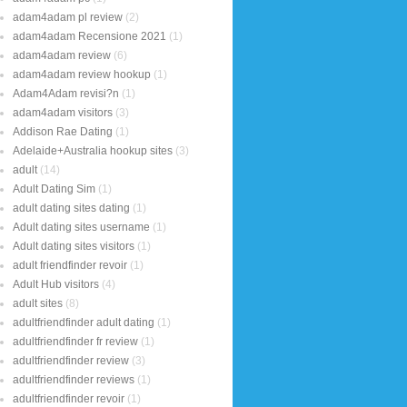
adam4adam pl review
(2)
adam4adam Recensione 2021
(1)
adam4adam review
(6)
adam4adam review hookup
(1)
Adam4Adam revisi?n
(1)
adam4adam visitors
(3)
Addison Rae Dating
(1)
Adelaide+Australia hookup sites
(3)
adult
(14)
Adult Dating Sim
(1)
adult dating sites dating
(1)
Adult dating sites username
(1)
Adult dating sites visitors
(1)
adult friendfinder revoir
(1)
Adult Hub visitors
(4)
adult sites
(8)
adultfriendfinder adult dating
(1)
adultfriendfinder fr review
(1)
adultfriendfinder review
(3)
adultfriendfinder reviews
(1)
adultfriendfinder revoir
(1)