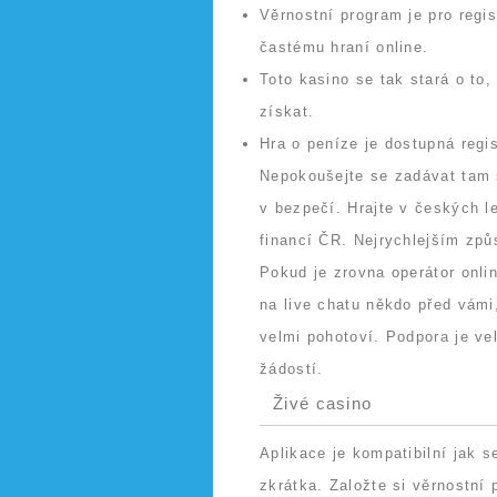
Věrnostní program je pro regi
častému hraní online.
Toto kasino se tak stará o to
získat.
Hra o peníze je dostupná regi
Nepokoušejte se zadávat tam s
v bezpečí. Hrajte v českých le
financí ČR. Nejrychlejším způ
Pokud je zrovna operátor onli
na live chatu někdo před vámi
velmi pohotoví. Podpora je v
žádostí.
Živé casino
Aplikace je kompatibilní jak 
zkrátka. Založte si věrnostní