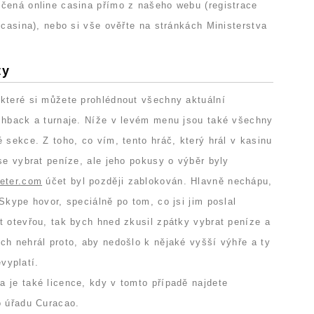
čená online casina přímo z našeho webu (registrace
 casina), nebo si vše ověřte na stránkách Ministerstva
ty
které si můžete prohlédnout všechny aktuální
shback a turnaje. Níže v levém menu jsou také všechny
 sekce. Z toho, co vím, tento hráč, který hrál v kasinu
se vybrat peníze, ale jeho pokusy o výběr byly
beter.com
účet byl později zablokován. Hlavně nechápu,
Skype hovor, speciálně po tom, co jsi jim poslal
t otevřou, tak bych hned zkusil zpátky vybrat peníze a
ch nehrál proto, aby nedošlo k nějaké vyšší výhře a ty
evyplatí.
 je také licence, kdy v tomto případě najdete
o úřadu Curacao.