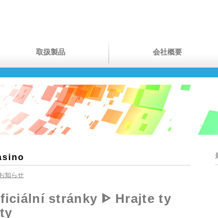
取扱製品
会社概要
asino
お知らせ
iciální stránky ᐈ Hrajte ty
ty