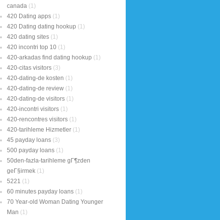
canada
(1)
420 Dating apps
(1)
420 Dating dating hookup
(1)
420 dating sites
(1)
420 incontri top 10
(1)
420-arkadas find dating hookup
(1)
420-citas visitors
(3)
420-dating-de kosten
(1)
420-dating-de review
(1)
420-dating-de visitors
(1)
420-incontri visitors
(1)
420-rencontres visitors
(1)
420-tarihleme Hizmetler
(1)
45 payday loans
(3)
500 payday loans
(1)
50den-fazla-tarihleme gГ¶zden
geГ§irmek
(1)
5221
(1)
60 minutes payday loans
(1)
70 Year-old Woman Dating Younger
Man
(1)