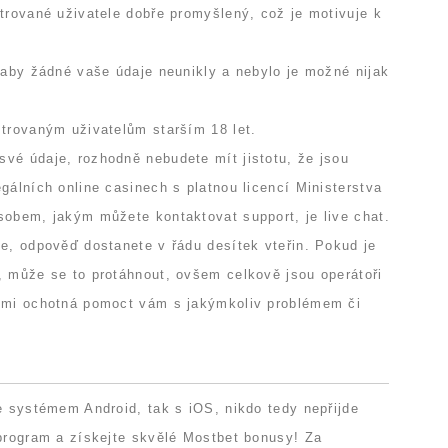
strované uživatele dobře promyšlený, což je motivuje k
, aby žádné vaše údaje neunikly a nebylo je možné nijak
strovaným uživatelům starším 18 let.
vé údaje, rozhodně nebudete mít jistotu, že jsou
gálních online casinech s platnou licencí Ministerstva
sobem, jakým můžete kontaktovat support, je live chat.
ne, odpověď dostanete v řádu desítek vteřin. Pokud je
, může se to protáhnout, ovšem celkově jsou operátoři
elmi ochotná pomoct vám s jakýmkoliv problémem či
se systémem Android, tak s iOS, nikdo tedy nepřijde
 program a získejte skvělé Mostbet bonusy! Za