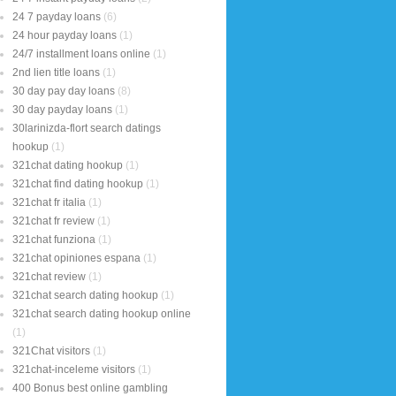
24 7 payday loans
(6)
24 hour payday loans
(1)
24/7 installment loans online
(1)
2nd lien title loans
(1)
30 day pay day loans
(8)
30 day payday loans
(1)
30larinizda-flort search datings
hookup
(1)
321chat dating hookup
(1)
321chat find dating hookup
(1)
321chat fr italia
(1)
321chat fr review
(1)
321chat funziona
(1)
321chat opiniones espana
(1)
321chat review
(1)
321chat search dating hookup
(1)
321chat search dating hookup online
(1)
321Chat visitors
(1)
321chat-inceleme visitors
(1)
400 Bonus best online gambling