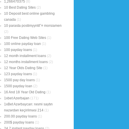
1,266470375
(8)
10 Best Dating Sites
(2)
10 Deposit best online gambling
canada
(1)
10 parasta postimyyntiГ¤ morsiamen
(2)
100 Free Dating Web Sites
(1)
100 online payday loan
(1)
100 payday loans
(1)
12 month installment loans
(2)
12 months installment loans
(2)
12 Year Olds Dating Site
(1)
123 payday loans
(1)
1500 pay day loans
(1)
1500 payday loan
(2)
16 And 18 Year Old Dating
(1)
1xbet Azerbajan
(171)
1xBet Azərbaycan: rəsmi saytın
nəzərdən keçirilməsi 214
(1)
200.00 payday loans
(1)
200$ payday loans
(1)
24 7 instant payday loans
(2)