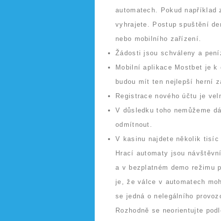
automatech. Pokud například z
vyhrajete. Postup spuštění de
nebo mobilního zařízení.
Žádosti jsou schváleny a pen
Mobilní aplikace Mostbet je k 
budou mít ten nejlepší herní z
Registrace nového účtu je velm
V důsledku toho nemůžeme dál
odmítnout.
V kasinu najdete několik tisí
Hrací automaty jsou návštěvn
a v bezplatném demo režimu pr
je, že válce v automatech moh
se jedná o nelegálního provoz
Rozhodně se neorientujte podl