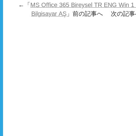
←「
MS Office 365 Bireysel TR ENG Win 1 
Bilgisayar AŞ
」前の記事へ 次の記事