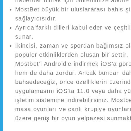
haberdar olmak için bültenimize abone o
MostBet büyük bir uluslararası bahis ş
sağlayıcısıdır.
Ayrıca farklı dilleri kabul eder ve çeşi
sunar.
İkincisi, zaman ve spordan bağımsız o
popüler etkinliklerden oluşan bir settir.
Mostbet’i Android’e indirmek iOS’a gö
hem de daha zordur. Ancak bundan da
bahsedeceğiz, önce özelliklerin üzerin
uygulamasını iOS’ta 11.0 veya daha y
işletim sistemine indirebilirsiniz. Mostb
masa oyunları ve canlı krupiye oyunlar
üzere geniş bir oyun yelpazesi sunmakt