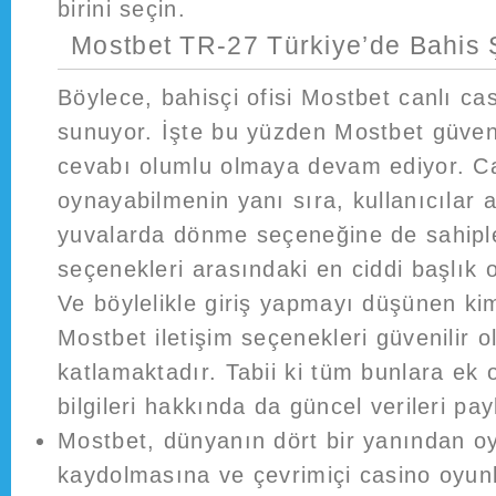
birini seçin.
Mostbet TR-27 Türkiye’de Bahis Ş
Böylece, bahisçi ofisi Mostbet canlı ca
sunuyor. İşte bu yüzden Mostbet güven
cevabı olumlu olmaya devam ediyor. Can
oynayabilmenin yanı sıra, kullanıcılar a
yuvalarda dönme seçeneğine de sahipler
seçenekleri arasındaki en ciddi başlık o
Ve böylelikle giriş yapmayı düşünen ki
Mostbet iletişim seçenekleri güvenilir o
katlamaktadır. Tabii ki tüm bunlara ek 
bilgileri hakkında da güncel verileri pa
Mostbet, dünyanın dört bir yanından o
kaydolmasına ve çevrimiçi casino oyun