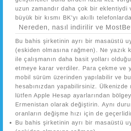
uzun zamandır daha çok bir eklentiydi 
büyük bir kısmı BK’yı akıllı telefonlard
Nereden, nasıl indirilir ve MostB
Bu bahis şirketinin ayrı bir masaüstü 
(eskiden olmasına rağmen). Ne yazık ki, 
ile çalışmanın daha basit yolları olduğu 
etmeye karar verdiler. Para çekme ve y
mobil sürüm üzerinden yapılabilir ve bu
hesabınızdan yapabilirsiniz. Ülkenizde
lütfen Apple Hesap ayarlarından bölge
Ermenistan olarak değiştirin. Aynı dur
oranların değişme hızı için de geçerlidi
Bu bahis şirketinin ayrı bir masaüstü 