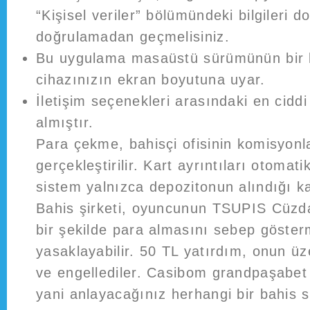
“Kişisel veriler” bölümündeki bilgileri d
doğrulamadan geçmelisiniz.
Bu uygulama masaüstü sürümünün bir 
cihazınızın ekran boyutuna uyar.
İletişim seçenekleri arasındaki en ciddi
almıştır.
Para çekme, bahisçi ofisinin komisyon
gerçekleştirilir. Kart ayrıntıları otomat
sistem yalnızca depozitonun alındığı ka
Bahis şirketi, oyuncunun TSUPIS Cüzd
bir şekilde para almasını sebep göster
yasaklayabilir. 50 TL yatırdım, onun üz
ve engellediler. Casibom grandpaşabet
yani anlayacağınız herhangi bir bahis si