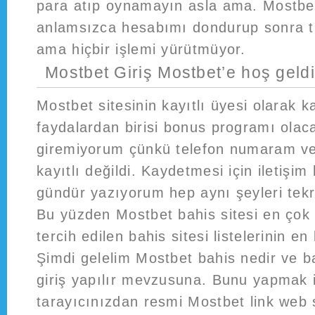
para atıp oynamayın asla ama. Mostbet
anlamsızca hesabımı dondurup sonra tü
ama hiçbir işlemi yürütmüyor.
Mostbet Giriş Mostbet’e hoş geldi
Mostbet sitesinin kayıtlı üyesi olarak 
faydalardan birisi bonus programı olac
giremiyorum çünkü telefon numaram ve
kayıtlı değildi. Kaydetmesi için iletişim
gündür yazıyorum hep aynı şeyleri tekr
Bu yüzden Mostbet bahis sitesi en çok 
tercih edilen bahis sitesi listelerinin en
Şimdi gelelim Mostbet bahis nedir ve ba
giriş yapılır mevzusuna. Bunu yapmak i
tarayıcınızdan resmi Mostbet link web 