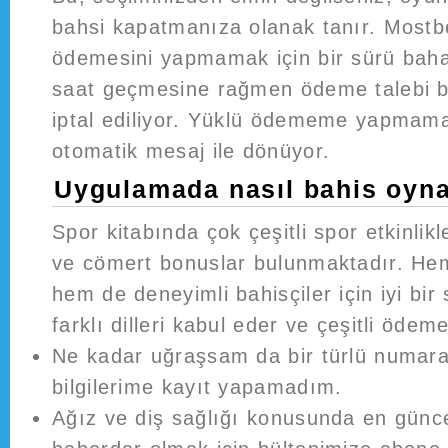
bahsi kapatmanıza olanak tanır. Mostb
ödemesini yapmamak için bir sürü bah
saat geçmesine rağmen ödeme talebi ba
iptal ediliyor. Yüklü ödememe yapmama
otomatik mesaj ile dönüyor.
Uygulamada nasıl bahis oyna
Spor kitabında çok çeşitli spor etkinlikl
ve cömert bonuslar bulunmaktadır. Hem
hem de deneyimli bahisçiler için iyi bir
farklı dilleri kabul eder ve çeşitli öde
Ne kadar uğraşsam da bir türlü numara
bilgilerime kayıt yapamadım.
Ağız ve diş sağlığı konusunda en günc