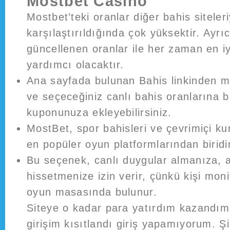
Mostbet Casino
Mostbet’teki oranlar diğer bahis siteleri
karşılaştırıldığında çok yüksektir. Ayrıc
güncellenen oranlar ile her zaman en i
yardımcı olacaktır.
Ana sayfada bulunan Bahis linkinden mü
ve seçeceğiniz canlı bahis oranlarına 
kuponunuza ekleyebilirsiniz.
MostBet, spor bahisleri ve çevrimiçi ku
en popüler oyun platformlarından biridi
Bu seçenek, canlı duygular almanıza, a
hissetmenize izin verir, çünkü kişi mon
oyun masasında bulunur.
Siteye o kadar para yatırdım kazandım
girişim kısıtlandı giriş yapamıyorum. Ş