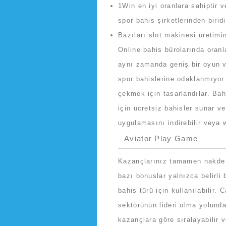
1Win en iyi oranlara sahiptir v
spor bahis şirketlerinden biridi
Bazıları slot makinesi üretimi
Online bahis bürolarında oranla
aynı zamanda geniş bir oyun v
spor bahislerine odaklanmıyor
çekmek için tasarlandılar. Bah
için ücretsiz bahisler sunar v
uygulamasını indirebilir veya 
Aviator Play Game
Kazançlarınız tamamen nakde ç
bazı bonuslar yalnızca belirli bi
bahis türü için kullanılabilir. 
sektörünün lideri olma yolunda
kazançlara göre sıralayabilir 