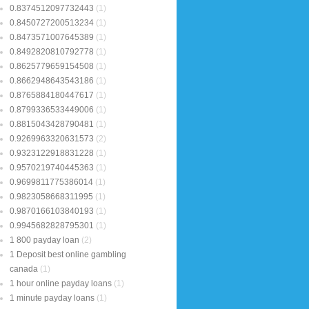
0.8374512097732443
(1)
0.8450727200513234
(1)
0.8473571007645389
(1)
0.8492820810792778
(1)
0.8625779659154508
(1)
0.8662948643543186
(1)
0.8765884180447617
(1)
0.8799336533449006
(1)
0.8815043428790481
(1)
0.9269963320631573
(2)
0.9323122918831228
(1)
0.9570219740445363
(1)
0.9699811775386014
(1)
0.9823058668311995
(1)
0.9870166103840193
(1)
0.9945682828795301
(1)
1 800 payday loan
(2)
1 Deposit best online gambling
canada
(1)
1 hour online payday loans
(1)
1 minute payday loans
(1)