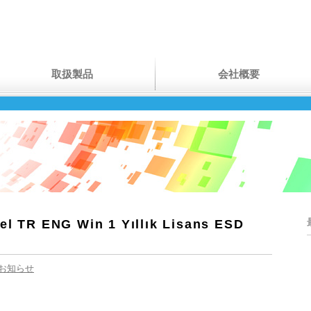
取扱製品
会社概要
el TR ENG Win 1 Yıllık Lisans ESD
お知らせ