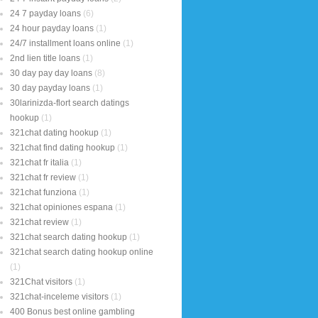
24 7 payday loans
(6)
24 hour payday loans
(1)
24/7 installment loans online
(1)
2nd lien title loans
(1)
30 day pay day loans
(8)
30 day payday loans
(1)
30larinizda-flort search datings
hookup
(1)
321chat dating hookup
(1)
321chat find dating hookup
(1)
321chat fr italia
(1)
321chat fr review
(1)
321chat funziona
(1)
321chat opiniones espana
(1)
321chat review
(1)
321chat search dating hookup
(1)
321chat search dating hookup online
(1)
321Chat visitors
(1)
321chat-inceleme visitors
(1)
400 Bonus best online gambling