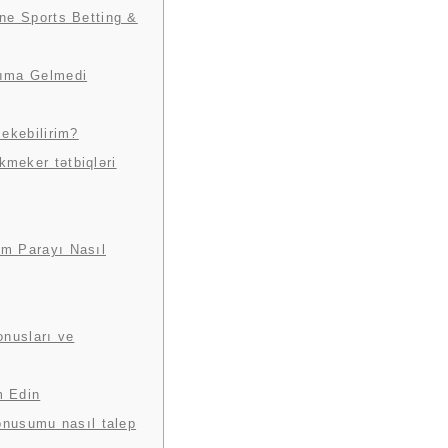
ne Sports Betting &
bıma Gelmedi
çekebilirim?
meker tətbiqləri
m Parayı Nasıl
onusları ve
m Edin
bonusumu nasıl talep