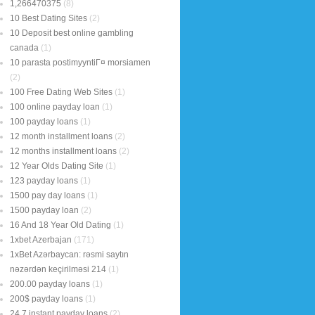
1,266470375
(8)
10 Best Dating Sites
(2)
10 Deposit best online gambling
canada
(1)
10 parasta postimyyntiГ¤ morsiamen
(2)
100 Free Dating Web Sites
(1)
100 online payday loan
(1)
100 payday loans
(1)
12 month installment loans
(2)
12 months installment loans
(2)
12 Year Olds Dating Site
(1)
123 payday loans
(1)
1500 pay day loans
(1)
1500 payday loan
(2)
16 And 18 Year Old Dating
(1)
1xbet Azerbajan
(171)
1xBet Azərbaycan: rəsmi saytın
nəzərdən keçirilməsi 214
(1)
200.00 payday loans
(1)
200$ payday loans
(1)
24 7 instant payday loans
(2)