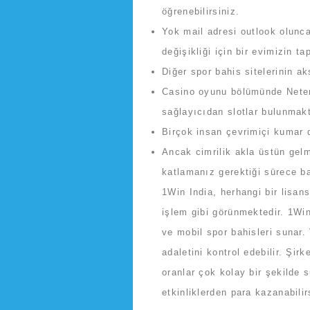
öğrenebilirsiniz.
Yok mail adresi outlook olun
değişikliği için bir evimizin 
Diğer spor bahis sitelerinin a
Casino oyunu bölümünde Neten
sağlayıcıdan slotlar bulunmakt
Birçok insan çevrimiçi kumar
Ancak cimrilik akla üstün gel
katlamanız gerektiği sürece ba
1Win India, herhangi bir lisan
işlem gibi görünmektedir. 1Win
ve mobil spor bahisleri sunar. 
adaletini kontrol edebilir. Şirk
oranlar çok kolay bir şekilde 
etkinliklerden para kazanabilir