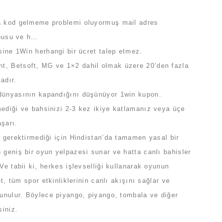
ca kod gelmeme problemi oluyormuş mail adres
tapusu ve h…
ksine 1Win herhangi bir ücret talep etmez.
t, Betsoft, MG ve 1×2 dahil olmak üzere 20’den fazla
adır.
 dünyasının kapandığını düşünüyor 1win kupon.
mediği ve bahsinizi 2-3 kez ikiye katlamanız veya üçe
şarı.
s gerektirmediği için Hindistan’da tamamen yasal bir
 geniş bir oyun yelpazesi sunar ve hatta canlı bahisler
Ve tabii ki, herkes işlevselliği kullanarak oyunun
et, tüm spor etkinliklerinin canlı akışını sağlar ve
sunulur. Böylece piyango, piyango, tombala ve diğer
siniz.