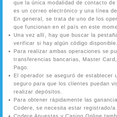
que la única modalidad de contacto de
es un correo electrónico y una línea de
En general, se trata de uno de los op
que funcionan en el país en este mom
Una vez allí, hay que buscar la pesta
verificar si hay algún código disponible
Para realizar ambas operaciones se pue
transferencias bancarias, Master Card
Pago.
El operador se aseguró de establecer u
seguro para que los clientes puedan vis
realizar depósitos.
Para obtener rápidamente las ganancia
Codere, se necesita estar registrado/a
Codere Apuestas y Casino Online tamb