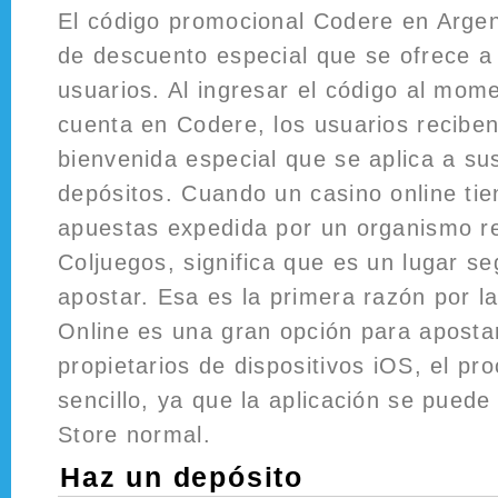
El código promocional Codere en Argen
de descuento especial que se ofrece a
usuarios. Al ingresar el código al mom
cuenta en Codere, los usuarios recibe
bienvenida especial que se aplica a su
depósitos. Cuando un casino online tie
apuestas expedida por un organismo r
Coljuegos, significa que es un lugar se
apostar. Esa es la primera razón por 
Online es una gran opción para apostar
propietarios de dispositivos iOS, el p
sencillo, ya que la aplicación se puede
Store normal.
Haz un depósito