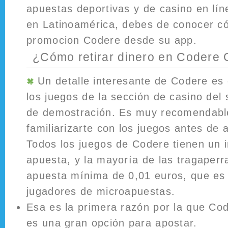
apuestas deportivas y de casino en lí
en Latinoamérica, debes de conocer c
promocion Codere desde su app.
¿Cómo retirar dinero en Codere 
Un detalle interesante de Codere es
los juegos de la sección de casino del 
de demostración. Es muy recomendable
familiarizarte con los juegos antes de a
Todos los juegos de Codere tienen un
apuesta, y la mayoría de las tragaperr
apuesta mínima de 0,01 euros, que es 
jugadores de microapuestas.
Esa es la primera razón por la que Co
es una gran opción para apostar.