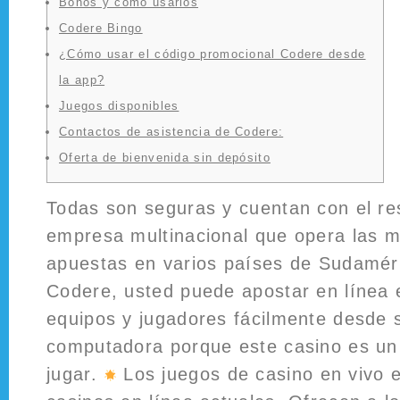
Bonos y cómo usarlos
Codere Bingo
¿Cómo usar el código promocional Codere desde
la app?
Juegos disponibles
Contactos de asistencia de Codere:
Oferta de bienvenida sin depósito
Todas son seguras y cuentan con el re
empresa multinacional que opera las 
apuestas en varios países de Sudamér
Codere, usted puede apostar en línea
equipos y jugadores fácilmente desde s
computadora porque este casino es un
jugar.
Los juegos de casino en vivo 