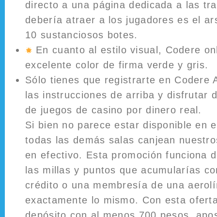
directo a una página dedicada a las tr
debería atraer a los jugadores es el ar
10 sustanciosos botes.
En cuanto al estilo visual, Codere on
excelente color de firma verde y gris.
Sólo tienes que registrarte en Codere 
las instrucciones de arriba y disfrutar
de juegos de casino por dinero real.
Si bien no parece estar disponible en e
todas las demás salas canjean nuestro
en efectivo. Esta promoción funciona 
las millas y puntos que acumularías co
crédito o una membresía de una aerolí
exactamente lo mismo. Con esta ofert
depósito con al menos 700 pesos, apo