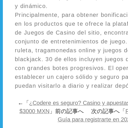
y dinámico.
Principalmente, para obtener bonifica
en los productos que te ofrece la plat
de Juegos de Casino del sitio, encont
conjunto de entretenimientos de juego.
ruleta, tragamonedas online y juegos 
blackjack. 30 de ellos incluyen juego
con grandes botes progresivos. El ope
establecer un cajero sólido y seguro pa
puedan visitarlo a diario y realizar dep
←「
¿Codere es seguro? Casino y apuestas
$3000 MXN
」前の記事へ 次の記事へ「
Guía para registrarte en 2