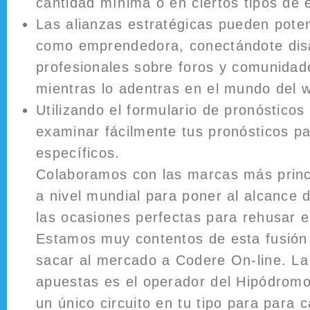
cantidad mínima o en ciertos tipos de 
Las alianzas estratégicas pueden poten
como emprendedora, conectándote dis
profesionales sobre foros y comunidad
mientras lo adentras en el mundo del
Utilizando el formulario de pronóstico
examinar fácilmente tus pronósticos pa
específicos.
Colaboramos con las marcas más princ
a nivel mundial para poner al alcance 
las ocasiones perfectas para rehusar 
Estamos muy contentos de esta fusión
sacar al mercado a Codere On-line. La
apuestas es el operador del Hipódromo
un único circuito en tu tipo para para 