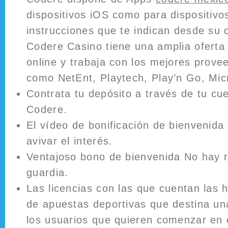
dispositivos iOS como para dispositivo
instrucciones que te indican desde su c
Codere Casino tiene una amplia oferta
online y trabaja con los mejores prov
como NetEnt, Playtech, Play’n Go, Mi
Contrata tu depósito a través de tu cu
Codere.
El vídeo de bonificación de bienvenid
avivar el interés.
Ventajoso bono de bienvenida No hay r
guardia.
Las licencias con las que cuentan las 
de apuestas deportivas que destina u
los usuarios que quieren comenzar en