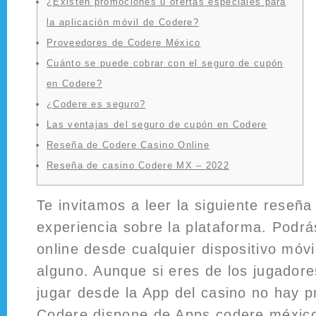
¿Existen promociones u ofertas especiales para
la aplicación móvil de Codere?
Proveedores de Codere México
Cuánto se puede cobrar con el seguro de cupón
en Codere?
¿Codere es seguro?
Las ventajas del seguro de cupón en Codere
Reseña de Codere Casino Online
Reseña de casino Codere MX – 2022
Te invitamos a leer la siguiente reseña
experiencia sobre la plataforma. Podrás
online desde cualquier dispositivo móvi
alguno. Aunque si eres de los jugadore
jugar desde la App del casino no hay 
Codere dispone de Apps
codere méxic