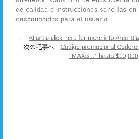
alrededor. Cada uno de ellos cuenta c
de calidad e instrucciones sencillas en
desconocidos para el usuario.
←「
Atlantic click here for more info Area Bl
次の記事へ「
Codigo promocional Codere A
“MAXB ..” hasta $10,000