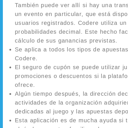
También puede ver allí si hay una tran
un evento en particular, que está dispo
usuarios registrados. Codere utiliza u
probabilidades decimal. Este hecho fac
cálculo de sus ganancias previstas.
Se aplica a todos los tipos de apuesta
Codere.
El seguro de cupón se puede utilizar j
promociones o descuentos si la plataf
ofrece.
Algún tiempo después, la dirección dec
actividades de la organización adquiri
dedicadas al juego y las apuestas depo
Esta aplicación es de mucha ayuda si 