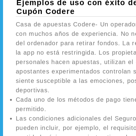
Ejemplos de uso con éxito d
Cupón Codere
Casa de apuestas Codere- Un operador
con muchos años de experiencia. No ne
del ordenador para retirar fondos. La r
la app no está restringida. Los propiet
personales hacen apuestas, utilizan el
apostantes experimentados controlan 
siente susceptible a las emociones, p
deportivas.
Cada uno de los métodos de pago tien
permitido.
Las condiciones adicionales del Segu
pueden incluir, por ejemplo, el requisi