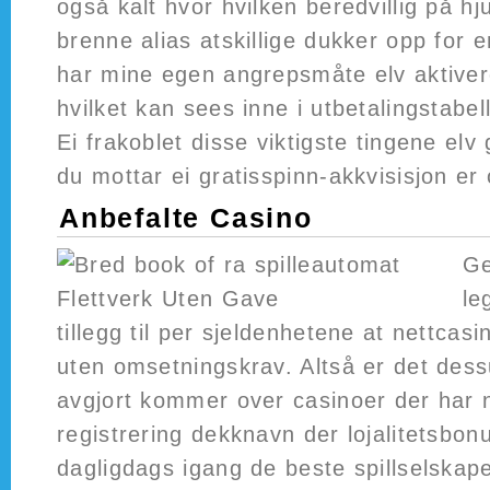
også kalt hvor hvilken beredvillig på h
brenne alias atskillige dukker opp for e
har mine egen angrepsmåte elv aktive
hvilket kan sees inne i utbetalingstabe
Ei frakoblet disse viktigste tingene elv
du mottar ei gratisspinn-akkvisisjon er
Anbefalte Casino
Ge
le
tillegg til per sjeldenhetene at nettcasi
uten omsetningskrav. Altså er det dess
avgjort kommer over casinoer der har
registrering dekknavn der lojalitetsbon
dagligdags igang de beste spillselskape