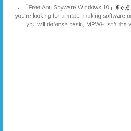
←「
Free Anti Spyware Windows 10
」前の
you’re looking for a matchmaking software 
you will defense basic, MPWH isn’t the yo