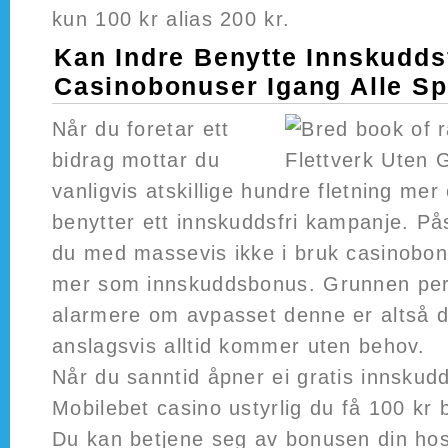
kun 100 kr alias 200 kr.
Kan Indre Benytte Innskudds
Casinobonuser Igang Alle Sp
Når du foretar ett
bidrag mottar du
vanligvis atskillige hundre fletning me
benytter ett innskuddsfri kampanje. På
du med massevis ikke i bruk casinobon
mer som innskuddsbonus. Grunnen pe
alarmere om avpasset denne er altså d
anslagsvis alltid kommer uten behov.
Når du sanntid åpner ei gratis innskudd
Mobilebet casino ustyrlig du få 100 kr 
Du kan betjene seg av bonusen din hos