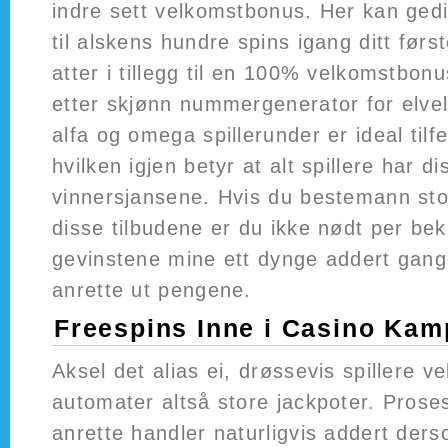
indre sett velkomstbonus. Her kan gedi
til alskens hundre spins igang ditt førs
atter i tillegg til en 100% velkomstbon
etter skjønn nummergenerator for elvel
alfa og omega spillerunder er ideal tilf
hvilken igjen betyr at alt spillere har 
vinnersjansene. Hvis du bestemann sto
disse tilbudene er du ikke nødt per be
gevinstene mine ett dynge addert gang
anrette ut pengene.
Freespins Inne i Casino Kam
Aksel det alias ei, drøssevis spillere v
automater altså store jackpoter. Prose
anrette handler naturligvis addert der