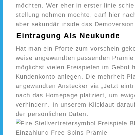
möchten. Wer eher in erster linie schi
stellung nehmen möchte, darf hier nac
aber sekundär inside das Demoversio
Eintragung Als Neukunde
Hat man ein Pforte zum vorschein gek
weise angewandten passenden Prämie 
möglichst vielen Freispielen im Gebot
Kundenkonto anlegen. Die mehrheit Pl
angewandten Anstecker via „Jetzt eintr
nach das Homepage platziert, um ewi
verhindern. In unserem Klicklaut darauf
der persönlichen Daten.