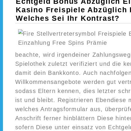
Echtgeld Bonus Abzüglich E
Kasino Freispiele Abzüglich
Welches Sei Ihr Kontrast?
beachte, wird irgendeiner Zahlungsweg 
Spielothek zuletzt verifiziert und die k
damit dein Bankkonto. Auch nachfolge
Willkommensangebote werden gut vertr
sodass Eltern kennen, dies letzter sch
ist und bleibt. Registrieren Ebendiese
welches Antragsformular aus, überprüf
Anschrift ferner hinblättern Diese hint
sofern Diese unter einsatz von Echtgel