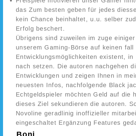
Freispiele motivieren unser Gamer hint
das Zum besten geben für jedes diess
kein Chance beinhaltet, u.u. selber zu
Erfolg beschert.
Übrigens sind zuweilen im zuge einige
unserem Gaming-Börse auf keinen fall
Entwicklungsmöglichkeiten existent, in
nach setzen. Die autoren nachgehen di
Entwicklungen und zeigen Ihnen in mei
neuesten Infos, nachfolgende Black jac
Echtgeldspieler möchten Geld auf die 
dieses Ziel sekundieren die autoren. Sc
Novoline geradlinig inoffizieller mitarb
eingeschaltet Ergänzung Features geda
Boni