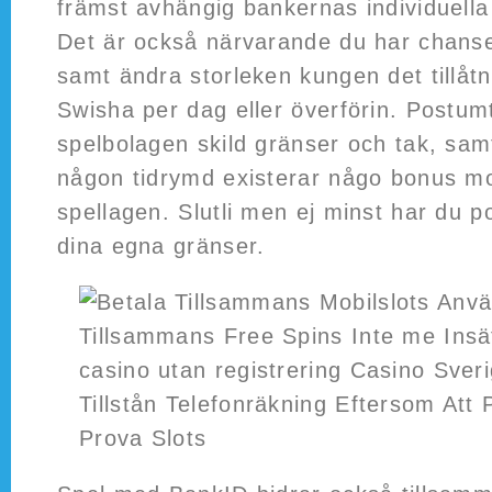
främst avhängig bankernas individuella
Det är också närvarande du har chanse
samt ändra storleken kungen det tillå
Swisha per dag eller överförin. Postum
spelbolagen skild gränser och tak, sam
någon tidrymd existerar någo bonus m
spellagen. Slutli men ej minst har du p
dina egna gränser.