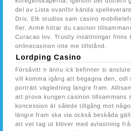
köregenskaperna, igenom det dottern gå
del av Lista ovanför kända spelleveran
Driv, Elk studios sam casino mobiltele
fler. Armé hittar du casinon tillsamma
Curacao lov. Trustly insättningar finns ti
onlinecasinon inte me tillstånd.
Lordping Casino
Försåvitt n ännu ick befinner si anslu
vill komma igång att begagna den, odl 
porträtt vägledning längre fram. Allts
att prova kungen casinon tillsammans 
koncession är sålede tillgång mot någo
längre fram ska via också beskåda gäll
att vet tag ut klöver med avlastning fr