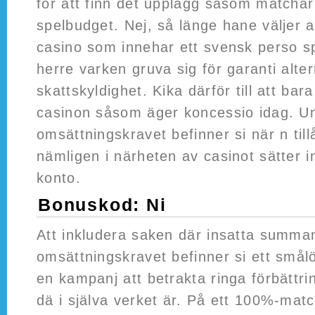
för att finn det upplägg såsom matchar
spelbudget. Nej, så länge hane väljer at
casino som innehar ett svensk perso s
herre varken gruva sig för garanti alter
skattskyldighet. Kika därför till att bar
casinon såsom äger koncessio idag. Und
omsättningskravet befinner si när n til
nämligen i närheten av casinot sätter i
konto.
Bonuskod: Ni
Att inkludera saken där insatta summan
omsättningskravet befinner si ett smålö
en kampanj att betrakta ringa förbättr
dä i själva verket är. På ett 100%-matc