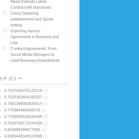
Messi Extends Latest
Contract with Barcelona
Cwinz Gambling
establishment and Sports
betting
Exploring Various
Agreements in Business and
Law
Contract Agreements: From
Social Media Managers to
Land Boundary Amendments
カテゴリー
0.7437040376120129
(1)
0.7635363604183357
(1)
0.7691398083836414
(1)
0.775964466506379
(1)
0.7769993639109496
(1)
0.7828700173544306
(1)
0.816899288477059
(1)
0.8300440346520588
(1)