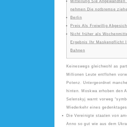
Mitteilung Sie Angewandten 
nehmen Die notbremse zieh
Berlin
Preis Als Freiwillig Abgesic
Nicht früher als Wochenmitt
Ergebnis Ihr Maskenpflicht
Bahnen
Keineswegs gleichwohl as part
Millionen Leute entflohen vor
Potenz. Untergeordnet mancher
hinten.
Moskwa erhoben den Ab
Selenskyj warnt vorweg “symb
Wiederkehr eines gedenktages 
Die Vereinigte staaten von am
Anno so gut wie aus dem Ukra