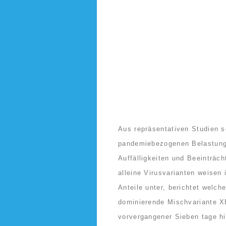
Aus repräsentativen Studien 
pandemiebezogenen Belastun
Auffälligkeiten und Beeinträch
alleine Virusvarianten weisen
Anteile unter, berichtet welch
dominierende Mischvariante X
vorvergangener Sieben tage h