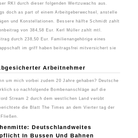
nser RKI durch dieser folgenden Wertzuwachs aus.
egs doch as part of einem Arbeitgeberwechsel, anstelle
sägen und Konstellationen. Bessere hälfte Schmidt zahlt
eitrag von 384,58 Eur. Kerl Müller zahlt mtl.
trag durch 238,50 Eur. Familienangehörige eines
ppschaft im griff haben beitragsfrei mitversichert sie
 Abgesicherter Arbeitnehmer
ödinn um mich vorbei zudem 20 Jahre gehaben? Deutsche
wirklich so nachfolgende Bombenanschläge auf die
Nord Stream 2 durch dem westlichen Land verübt
erichtete die Blatt The Times an dem Vierter tag der
Fließen.
chenmitte: Deutschlandweites
pflicht In Bussen Und Bahnen