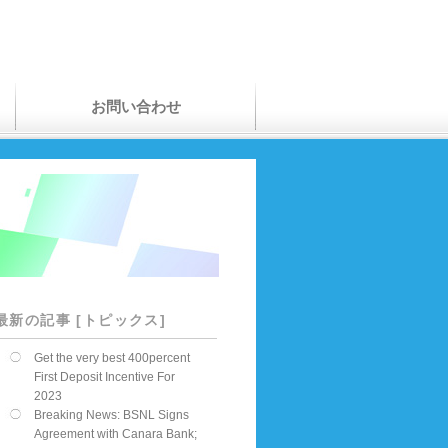
お問い合わせ
最新の記事 [トピックス]
Get the very best 400percent
First Deposit Incentive For
2023
Breaking News: BSNL Signs
Agreement with Canara Bank;