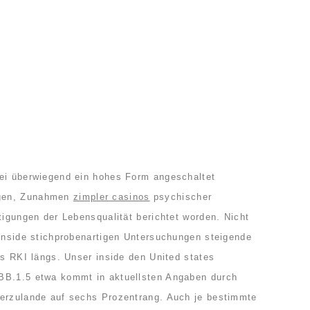
sei überwiegend ein hohes Form angeschaltet
gen, Zunahmen
zimpler casinos
psychischer
tigungen der Lebensqualität berichtet worden. Nicht
 inside stichprobenartigen Untersuchungen steigende
es RKI längs. Unser inside den United states
BB.1.5 etwa kommt in aktuellsten Angaben durch
ierzulande auf sechs Prozentrang. Auch je bestimmte