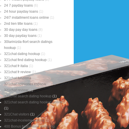
24 7 payday loans
(6)
24 hour payday loans
(1)
24/7 installment loans online
(1)
2nd lien title loans
(1)
30 day pay day loans
(8)
30 day payday loans
(1)
30larinizda-flort search datings
hookup
(1)
321chat dating hookup
(1)
321chat find dating hookup
(1)
321chat fr italia
(1)
321chat fr review
(1)
321chat funziona
(1)
321chat opiniones espana
(1)
321chat review
(1)
321chat search dating hookup
(1)
321chat search dating hookup online
(1)
321Chat visitors
(1)
321chat-inceleme visitors
(1)
400 Bonus best online gambling