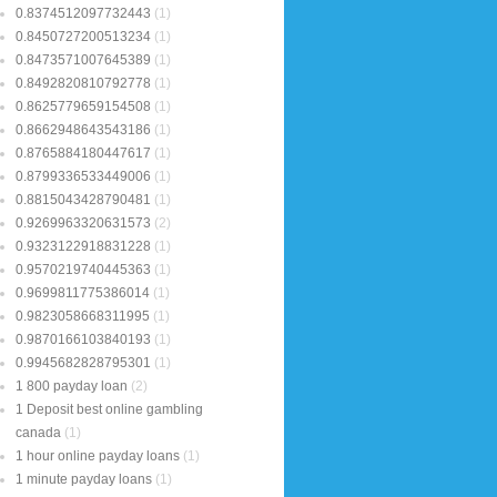
0.8374512097732443
(1)
0.8450727200513234
(1)
0.8473571007645389
(1)
0.8492820810792778
(1)
0.8625779659154508
(1)
0.8662948643543186
(1)
0.8765884180447617
(1)
0.8799336533449006
(1)
0.8815043428790481
(1)
0.9269963320631573
(2)
0.9323122918831228
(1)
0.9570219740445363
(1)
0.9699811775386014
(1)
0.9823058668311995
(1)
0.9870166103840193
(1)
0.9945682828795301
(1)
1 800 payday loan
(2)
1 Deposit best online gambling
canada
(1)
1 hour online payday loans
(1)
1 minute payday loans
(1)