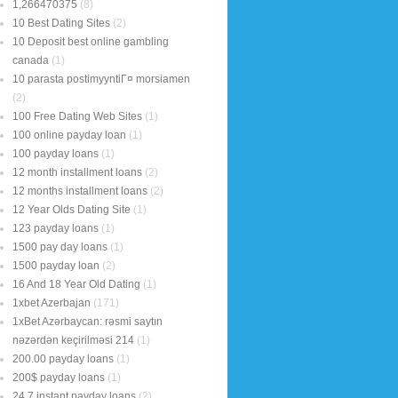
1,266470375
(8)
10 Best Dating Sites
(2)
10 Deposit best online gambling
canada
(1)
10 parasta postimyyntiГ¤ morsiamen
(2)
100 Free Dating Web Sites
(1)
100 online payday loan
(1)
100 payday loans
(1)
12 month installment loans
(2)
12 months installment loans
(2)
12 Year Olds Dating Site
(1)
123 payday loans
(1)
1500 pay day loans
(1)
1500 payday loan
(2)
16 And 18 Year Old Dating
(1)
1xbet Azerbajan
(171)
1xBet Azərbaycan: rəsmi saytın
nəzərdən keçirilməsi 214
(1)
200.00 payday loans
(1)
200$ payday loans
(1)
24 7 instant payday loans
(2)