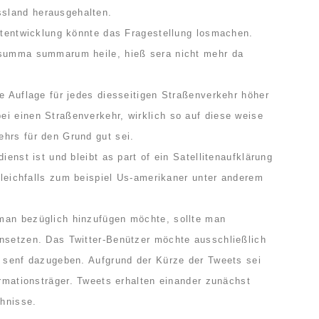
sland herausgehalten.
ortentwicklung könnte das Fragestellung losmachen.
 summa summarum heile, hieß sera nicht mehr da
e Auflage für jedes diesseitigen Straßenverkehr höher
i einen Straßenverkehr, wirklich so auf diese weise
hrs für den Grund gut sei.
ienst ist und bleibt as part of ein Satellitenaufklärung
 gleichfalls zum beispiel Us-amerikaner unter anderem
man bezüglich hinzufügen möchte, sollte man
nsetzen. Das Twitter-Benützer möchte ausschließlich
t senf dazugeben. Aufgrund der Kürze der Tweets sei
ormationsträger. Tweets erhalten einander zunächst
hnisse.