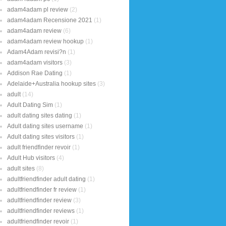
adam4adam pl review
(2)
adam4adam Recensione 2021
(1)
adam4adam review
(6)
adam4adam review hookup
(1)
Adam4Adam revisi?n
(1)
adam4adam visitors
(3)
Addison Rae Dating
(1)
Adelaide+Australia hookup sites
(3)
adult
(14)
Adult Dating Sim
(1)
adult dating sites dating
(1)
Adult dating sites username
(1)
Adult dating sites visitors
(1)
adult friendfinder revoir
(1)
Adult Hub visitors
(4)
adult sites
(8)
adultfriendfinder adult dating
(1)
adultfriendfinder fr review
(1)
adultfriendfinder review
(3)
adultfriendfinder reviews
(1)
adultfriendfinder revoir
(1)