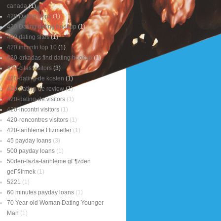
canada
(1)
420 Dating apps
(1)
420 Dating dating hookup
(1)
420 dating sites
(1)
420 incontri top 10
(1)
420-arkadas find dating hookup
(1)
420-citas visitors
(3)
420-dating-de kosten
(1)
420-dating-de review
(1)
420-dating-de visitors
(1)
420-incontri visitors
(1)
420-rencontres visitors
(1)
420-tarihleme Hizmetler
(1)
45 payday loans
(3)
500 payday loans
(1)
50den-fazla-tarihleme gГ¶zden
geГ§irmek
(1)
5221
(1)
60 minutes payday loans
(1)
70 Year-old Woman Dating Younger
Man
(1)