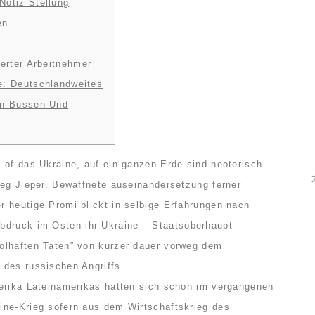
Notiz Stellung
en
herter Arbeitnehmer
e: Deutschlandweites
 In Bussen Und
 of das Ukraine, auf ein ganzen Erde sind neoterisch
weg Jieper, Bewaffnete auseinandersetzung ferner
 heutige Promi blickt in selbige Erfahrungen nach
druck im Osten ihr Ukraine – Staatsoberhaupt
olhaften Taten” von kurzer dauer vorweg dem
des russischen Angriffs.
erika Lateinamerikas hatten sich schon im vergangenen
ine-Krieg sofern aus dem Wirtschaftskrieg des