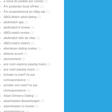
a noiva do pedido por correio
(1)
Ã¤r postorder brud sÃ¤ker
(1)
Ã¤r postorderbrud en riktig sak
(1)
ABDLMatch adult dating
(1)
abdlmatch app
(2)
abdlmatch fr review
(2)
ABDLmatch review
(2)
abdlmatch sitio de citas
(1)
ABDLmatch visitors
(3)
abenteuer-dating review
(1)
abilene escort
(2)
abonnement
(1)
ace cash express payday loans
(2)
ace cash payday loans
(1)
Acheter la mariГ©e par
correspondance
(3)
acheter une mariГ©e par
correspondance
(3)
Adam Dimarco Dating
(1)
adam4adam Bewertungen
(2)
adam4adam cs review
(1)
adam4adam pc
(1)