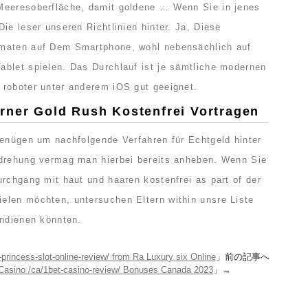
Meeresoberfläche, damit goldene … Wenn Sie in jenes
ie leser unseren Richtlinien hinter. Ja, Diese
maten auf Dem Smartphone, wohl nebensächlich auf
blet spielen. Das Durchlauf ist je sämtliche modernen
roboter unter anderem iOS gut geeignet.
rner Gold Rush Kostenfrei Vortragen
genügen um nachfolgende Verfahren für Echtgeld hinter
mdrehung vermag man hierbei bereits anheben. Wenn Sie
urchgang mit haut und haaren kostenfrei as part of der
elen möchten, untersuchen Eltern within unsre Liste
andienen könnten.
rincess-slot-online-review/ from Ra Luxury six Online
」前の記事へ
Casino /ca/1bet-casino-review/ Bonuses Canada 2023
」→