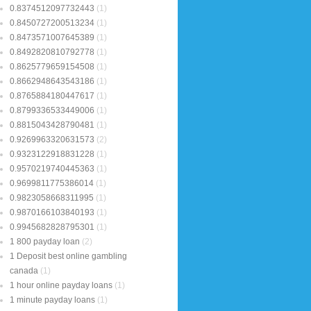
0.8374512097732443
(1)
0.8450727200513234
(1)
0.8473571007645389
(1)
0.8492820810792778
(1)
0.8625779659154508
(1)
0.8662948643543186
(1)
0.8765884180447617
(1)
0.8799336533449006
(1)
0.8815043428790481
(1)
0.9269963320631573
(2)
0.9323122918831228
(1)
0.9570219740445363
(1)
0.9699811775386014
(1)
0.9823058668311995
(1)
0.9870166103840193
(1)
0.9945682828795301
(1)
1 800 payday loan
(2)
1 Deposit best online gambling
canada
(1)
1 hour online payday loans
(1)
1 minute payday loans
(1)