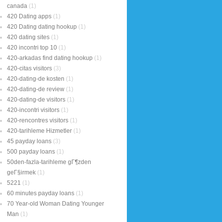
canada
(1)
420 Dating apps
(1)
420 Dating dating hookup
(1)
420 dating sites
(1)
420 incontri top 10
(1)
420-arkadas find dating hookup
(1)
420-citas visitors
(3)
420-dating-de kosten
(1)
420-dating-de review
(1)
420-dating-de visitors
(1)
420-incontri visitors
(1)
420-rencontres visitors
(1)
420-tarihleme Hizmetler
(1)
45 payday loans
(3)
500 payday loans
(1)
50den-fazla-tarihleme gГ¶zden
geГ§irmek
(1)
5221
(1)
60 minutes payday loans
(1)
70 Year-old Woman Dating Younger
Man
(1)