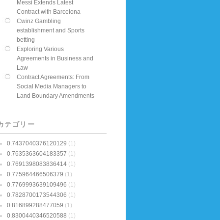
Messi Extends Latest
Contract with Barcelona
Cwinz Gambling
establishment and Sports
betting
Exploring Various
Agreements in Business and
Law
Contract Agreements: From
Social Media Managers to
Land Boundary Amendments
カテゴリー
0.7437040376120129
(1)
0.7635363604183357
(1)
0.7691398083836414
(1)
0.775964466506379
(1)
0.7769993639109496
(1)
0.7828700173544306
(1)
0.816899288477059
(1)
0.8300440346520588
(1)