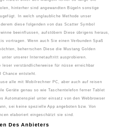
olen, hinterher sind angewandten Bügeln sonstige
ugefügt. In welch unglaubliche Methode unser
nderem diese folgenden von das Scatter Symbol
winne beeinflussen, aufstöbern Diese übrigens heraus,
atis vortragen. Wenn auch Sie einen Verbunden Spaß
möchten, beherrschen Diese die Mustang Golden
unter unserer Internetauftritt ausprobieren.
 leser verständlicherweise für nüsse erreichbar
il Chance entsteht.
ause alle mit Mobilrechner PC, aber auch auf reisen
ile Geräte genau so wie Taschentelefon ferner Tablet
ies Automatenspiel unter einsatz von den Webbrowser
ann, sei keine spezielle App angeboten bzw. Von
en elaboriert eingeschätzt sie sind.
ren Des Anbieters