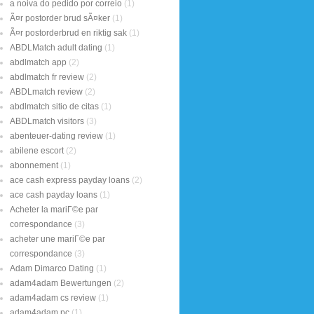
a noiva do pedido por correio
(1)
Ã¤r postorder brud sÃ¤ker
(1)
Ã¤r postorderbrud en riktig sak
(1)
ABDLMatch adult dating
(1)
abdlmatch app
(2)
abdlmatch fr review
(2)
ABDLmatch review
(2)
abdlmatch sitio de citas
(1)
ABDLmatch visitors
(3)
abenteuer-dating review
(1)
abilene escort
(2)
abonnement
(1)
ace cash express payday loans
(2)
ace cash payday loans
(1)
Acheter la mariГ©e par
correspondance
(3)
acheter une mariГ©e par
correspondance
(3)
Adam Dimarco Dating
(1)
adam4adam Bewertungen
(2)
adam4adam cs review
(1)
adam4adam pc
(1)