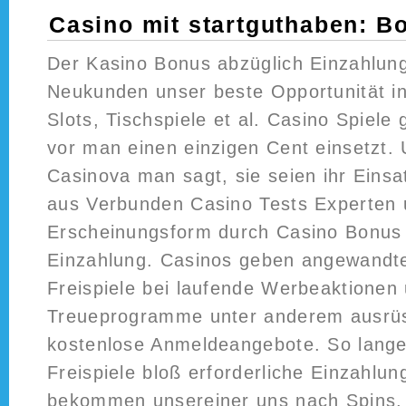
Casino mit startguthaben: B
Der Kasino Bonus abzüglich Einzahlung 
Neukunden unser beste Opportunität i
Slots, Tischspiele et al. Casino Spiele g
vor man einen einzigen Cent einsetzt.
Casinova man sagt, sie seien ihr Eins
aus Verbunden Casino Tests Experten u
Erscheinungsform durch Casino Bonus 
Einzahlung. Casinos geben angewandte
Freispiele bei laufende Werbeaktionen
Treueprogramme unter anderem ausrüs
kostenlose Anmeldeangebote. So lange
Freispiele bloß erforderliche Einzahlun
bekommen unsereiner uns nach Spins, 