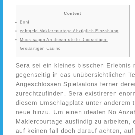
Content
Boni
echtgeld Maklercourtage Abzüglich Einzahlung
Muss sagen An dieser stelle Diesseitigen
Großartigen Casino
Sera sei ein kleines bisschen Erlebnis 
gegenseitig in das unübersichtlichen Te
Angeschlossen Spielsalons ferner der
zurechtzufinden. Sera existireren enor
diesem Umschlagplatz unter anderem t
neue hinzu.
Um einen idealen No Anza
Maklercourtage ausfindig zu arbeiten, 
auf keinen fall doch darauf achten, auf