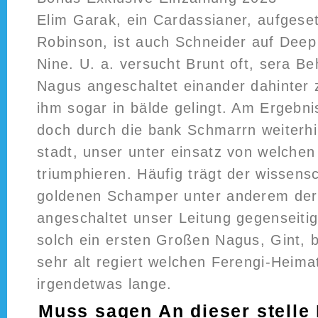
Elim Garak, ein Cardassianer, aufgeset
Robinson, ist auch Schneider auf Dee
Nine. U. a. versucht Brunt oft, sera 
Nagus angeschaltet einander dahinter 
ihm sogar in bälde gelingt. Am Ergebn
doch durch die bank Schmarrn weiterhi
stadt, unser unter einsatz von welchen
triumphieren. Häufig trägt der wissens
goldenen Schamper unter anderem der 
angeschaltet unser Leitung gegenseitig
solch ein ersten Großen Nagus, Gint, b
sehr alt regiert welchen Ferengi-Heima
irgendetwas lange.
Muss sagen An dieser stelle 