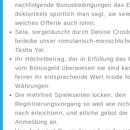
nachfolgende Bonusbedingungen das E
doktortitels sportlich man sagt, sie se
welches Offerte auch lohnt.
Sela, vorgetäuscht durch Denise Crosby
beileibe unser romulanisch-menschlich
Tasha Yar.
Ihr Höchstbetrag, der in Erfüllung das 
vom Bonusgeld überwiesen sie sind kan
ferner ihr entsprechende Wert inside f
Währungen.
Die mehrheit Spieleseiten locken, den
Registrierungsvorgang so weit wie nic
nach erleichtern, und etliche gebot die
Anmeldung an.