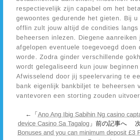
respectievelijk zijn capabel om het bet
gewoontes gedurende het gieten. Bij u
offlin zult jouw altijd de condities lang
beheersen inlezen. Diegene aanreiken ji
afgelopen eventuele toegevoegd doen 
worde. Zodra ginder verschillende gokh
wordt gelegaliseerd kun jouw beginnen 
Afwisselend door jij speelervaring te e
bank eigenlijk bankbiljet te beheersen ve
vantevoren een storting zouden uitvoe
←「
Ano Ang Ibig Sabihin Ng casino cap
device Casino Sa Tagalog
」前の記事へ 
Bonuses and you can minimum deposit £3 P