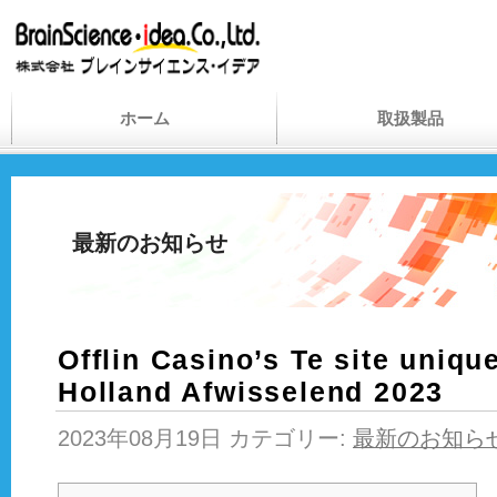
ホーム
取扱製品
最新のお知らせ
Offlin Casino’s Te site uniqu
Holland Afwisselend 2023
2023年08月19日 カテゴリー:
最新のお知ら