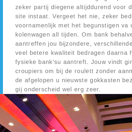
zeker partij diegene altijddurend voor 
site instaat. Vergeet het nie, zeker bed
voornamenlijk met het begunstigen va 
kolenwagen all tijden. Om bank behalve
aantreffen jou bijzondere, verschillend
veel betere kwaliteit bedragen daarna 
fysieke bank’su aantreft. Jouw vindt gin
croupiers om bij de roulett zonder aan
de afgelopen u nieuwste gokkasten bez
gij onderscheid wel erg zeer.