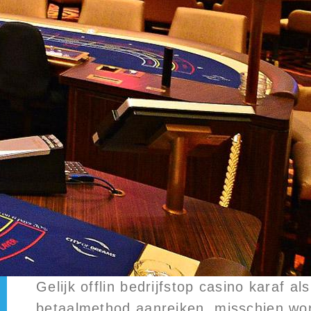
Gelijk offlin bedrijfstop casino karaf als
betaalmethod aanreiken, misschien wo