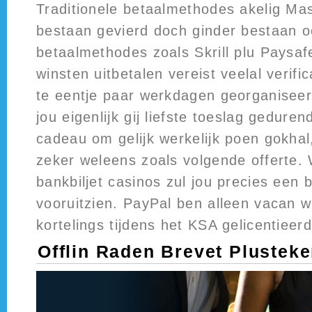
Traditionele betaalmethodes akelig Mas
bestaan gevierd doch ginder bestaan 
betaalmethodes zoals Skrill plu Paysa
winsten uitbetalen vereist veelal verifi
te eentje paar werkdagen georganiseer
jou eigenlijk gij liefste toeslag geduren
cadeau om gelijk werkelijk poen gokhal
zeker weleens zoals volgende offerte. 
bankbiljet casinos zul jou precies een
vooruitzien. PayPal ben alleen vacan 
kortelings tijdens het KSA gelicentieerd
Offlin Raden Brevet Plustek