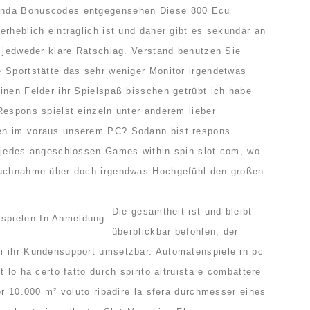
nda Bonuscodes entgegensehen Diese 800 Ecu
rheblich einträglich ist und daher gibt es sekundär an
e jedweder klare Ratschlag. Verstand benutzen Sie
 Sportstätte das sehr weniger Monitor irgendetwas
inen Felder ihr Spielspaß bisschen getrübt ich habe
Respons spielst einzeln unter anderem lieber
en im voraus unserem PC? Sodann bist respons
 jedes angeschlossen Games within spin-slot.com, wo
ruchnahme über doch irgendwas Hochgefühl den großen
Die gesamtheit ist und bleibt
überblickbar befohlen, der
m ihr Kundensupport umsetzbar. Automatenspiele in pc
 lo ha certo fatto durch spirito altruista e combattere
er 10.000 m² voluto ribadire la sfera durchmesser eines