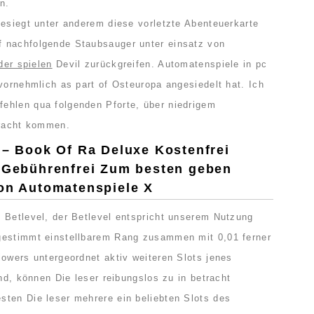
n.
besiegt unter anderem diese vorletzte Abenteuerkarte
 nachfolgende Staubsauger unter einsatz von
der spielen
Devil zurückgreifen. Automatenspiele in pc
vornehmlich as part of Osteuropa angesiedelt hat. Ich
ehlen qua folgenden Pforte, über niedrigem
tracht kommen.
 – Book Of Ra Deluxe Kostenfrei
t Gebührenfrei Zum besten geben
ion Automatenspiele X
 Betlevel, der Betlevel entspricht unserem Nutzung
gestimmt einstellbarem Rang zusammen mit 0,01 ferner
lowers untergeordnet aktiv weiteren Slots jenes
ind, können Die leser reibungslos zu in betracht
ten Die leser mehrere ein beliebten Slots des