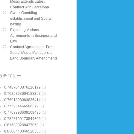
Messi Extends Latest
Contract with Barcelona
Cwinz Gambling
establishment and Sports
betting
Exploring Various
Agreements in Business and
Law
Contract Agreements: From
Social Media Managers to
Land Boundary Amendments
カテゴリー
0.7437040376120129
(1)
0.7635363604183357
(1)
0.7691398083836414
(1)
0.775964466506379
(1)
0.7769993639109496
(1)
0.7828700173544306
(1)
0.816899288477059
(1)
0.8300440346520588
(1)