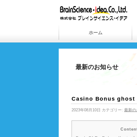
ホーム
最新のお知らせ
Casino Bonus ghost 
2023年08月10日 カテゴリー:
最新の
Conten