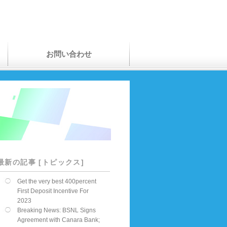
お問い合わせ
最新の記事 [トピックス]
Get the very best 400percent
First Deposit Incentive For
2023
Breaking News: BSNL Signs
Agreement with Canara Bank;