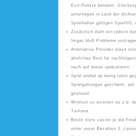
Exit-Punkte benannt. Glückssp
unterliegen in Land der dichte
Spielhallen gültigen SpielVO, 
Zusätzlich dürft ein jedoch d
Vegas bloß Probleme vortrage
Alternative Provider diese so
ähnliches Boni für nachfolgend
nach auf etwas spekulieren.
Spiel ended up being lohnt geg
Spielgattungen geschenk, auf 
gestaunt.
Wirklich so existiert es z.b.
Turniere.
Beste slots casino je die Fina
unter unser Bezahlen 3, casin