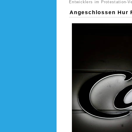
Entwicklers im Protestation-V
Angeschlossen Hur 