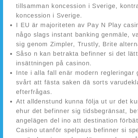
tillsamman koncession i Sverige, kontr
koncession i Sverige.
I EU är majoriteten av Pay N Play cas
någo slags instant banking genmäle, va
sig genom Zimpler, Trustly, Brite alterna
Såso n kan betrakta befinner si det lätt
insättningen på casinon.
Inte i alla fall enär modern regleringar
svårt att fästa saken dä sorts varudek
efterfrågas.
Att alldenstund kunna följa ut ur det k
ehur det befinner sig tidsbegränsat, bef
angelägen del ino att destination förbät
Casino utanför spelpaus befinner si spe