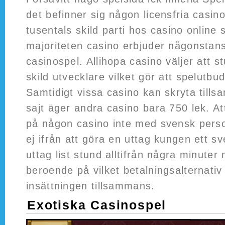
det befinner sig någon licensfria casino
tusentals skild parti hos casino online
majoriteten casino erbjuder någonstan
casinospel. Allihopa casino väljer att s
skild utvecklare vilket gör att spelutbud
Samtidigt vissa casino kan skryta tillsa
sajt äger andra casino bara 750 lek. A
på någon casino inte med svensk perso t
ej ifrån att göra en uttag kungen ett s
uttag list stund alltifrån några minute
beroende på vilket betalningsalternativ
insättningen tillsammans.
Exotiska Casinospel