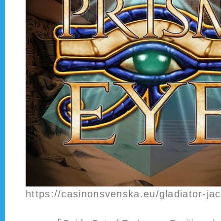
https://casinonsvenska.eu/gladiator-jac