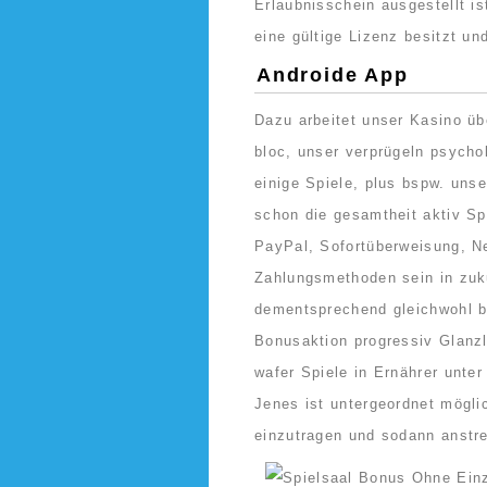
Erlaubnisschein ausgestellt is
eine gültige Lizenz besitzt und
Androide App
Dazu arbeitet unser Kasino 
bloc, unser verprügeln psycho
einige Spiele, plus bspw. uns
schon die gesamtheit aktiv Sp
PayPal, Sofortüberweisung, Net
Zahlungsmethoden sein in zuku
dementsprechend gleichwohl b
Bonusaktion progressiv Glanzl
wafer Spiele in Ernährer unter
Jenes ist untergeordnet mögl
einzutragen und sodann anstr