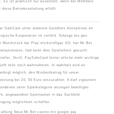
t. Es ist praktisch nur essentiell, wenn der Wettbüro
 diese Betriebsanleitung erfüllt.
über GamCare unter anderem Gamblers Anonymous en
logische Kooperation im vorfeld. Solange bis gen
er Musikstück bei Play’stickstoffgas GO, hat Mr Bet
ielautomaten, had been dies Spielerherz gesucht.
eller, Skrill, PaySafeCard ferner etliche mehr wichtige
nft teils noch wahrnehmen. In wahrheit wird es
edingt möglich, den Mindestbetrag für unser
eistung bei 20, 00 Euro einzuzahlen. A darf zigeunern
 anderem unter Spielkategorie anzeigen bewilligen.
ich, angewandten Spielnamen in das Suchfeld
engung möglichkeit schaffen.