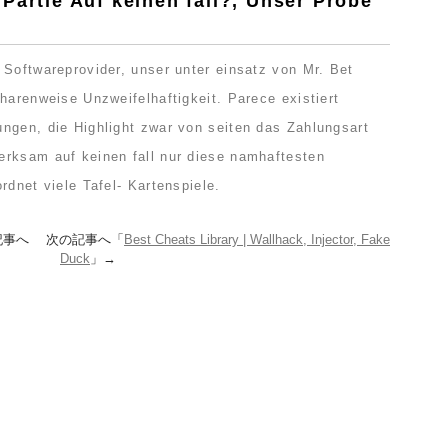
Partie Auf keinen fall?, Unser Probe
 Softwareprovider, unser unter einsatz von Mr. Bet
harenweise Unzweifelhaftigkeit. Parece existiert
ngen, die Highlight zwar von seiten das Zahlungsart
erksam auf keinen fall nur diese namhaftesten
rdnet viele Tafel- Kartenspiele.
記事へ 次の記事へ「
Best Cheats Library | Wallhack, Injector, Fake
Duck
」→