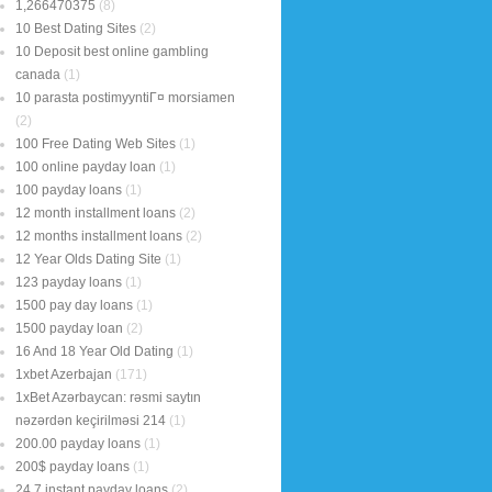
1,266470375
(8)
10 Best Dating Sites
(2)
10 Deposit best online gambling
canada
(1)
10 parasta postimyyntiГ¤ morsiamen
(2)
100 Free Dating Web Sites
(1)
100 online payday loan
(1)
100 payday loans
(1)
12 month installment loans
(2)
12 months installment loans
(2)
12 Year Olds Dating Site
(1)
123 payday loans
(1)
1500 pay day loans
(1)
1500 payday loan
(2)
16 And 18 Year Old Dating
(1)
1xbet Azerbajan
(171)
1xBet Azərbaycan: rəsmi saytın
nəzərdən keçirilməsi 214
(1)
200.00 payday loans
(1)
200$ payday loans
(1)
24 7 instant payday loans
(2)