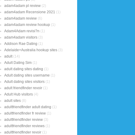
adam4adam pl review
(2)
adam4adam Recensione 2021
(1)
adam4adam review
(6)
adam4adam review hookup
(1)
Adam4Adam revisi?n
(1)
adam4adam visitors
(3)
Addison Rae Dating
(1)
Adelaide+Australia hookup sites
(3)
adult
(14)
Adult Dating Sim
(1)
adult dating sites dating
(1)
Adult dating sites username
(1)
Adult dating sites visitors
(1)
adult friendfinder revoir
(1)
Adult Hub visitors
(4)
adult sites
(8)
adultfriendfinder adult dating
(1)
adultfriendfinder fr review
(1)
adultfriendfinder review
(3)
adultfriendfinder reviews
(1)
adultfriendfinder revoir
(1)