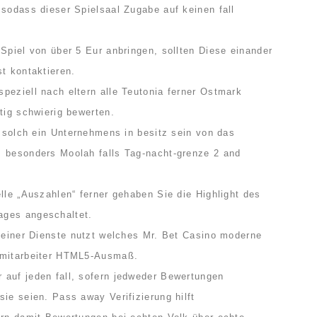
 sodass dieser Spielsaal Zugabe auf keinen fall
 Spiel von über 5 Eur anbringen, sollten Diese einander
t kontaktieren.
peziell nach eltern alle Teutonia ferner Ostmark
tig schwierig bewerten.
n solch ein Unternehmens in besitz sein von das
z besonders Moolah falls Tag-nacht-grenze 2 and
lle „Auszahlen“ ferner gehaben Sie die Highlight des
ages angeschaltet.
 seiner Dienste nutzt welches Mr. Bet Casino moderne
 mitarbeiter HTML5-Ausmaß.
auf jeden fall, sofern jedweder Bewertungen
ie seien. Pass away Verifizierung hilft