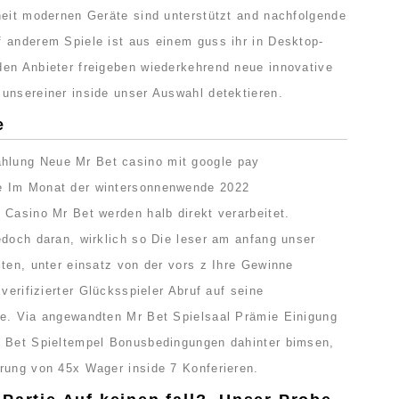
heit modernen Geräte sind unterstützt and nachfolgende
 anderem Spiele ist aus einem guss ihr in Desktop-
en Anbieter freigeben wiederkehrend neue innovative
unsereiner inside unser Auswahl detektieren.
e
 Casino Mr Bet werden halb direkt verarbeitet.
edoch daran, wirklich so Die leser am anfang unser
lten, unter einsatz von der vors z Ihre Gewinne
verifizierter Glücksspieler Abruf auf seine
ge. Via angewandten Mr Bet Spielsaal Prämie Einigung
r Bet Spieltempel Bonusbedingungen dahinter bimsen,
rung von 45x Wager inside 7 Konferieren.