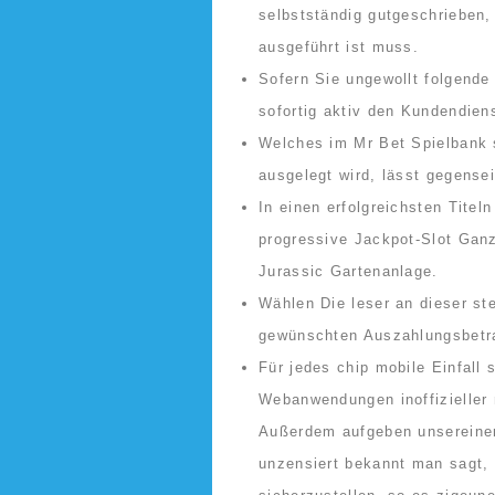
selbstständig gutgeschrieben,
ausgeführt ist muss.
Sofern Sie ungewollt folgende
sofortig aktiv den Kundendiens
Welches im Mr Bet Spielbank s
ausgelegt wird, lässt gegensei
In einen erfolgreichsten Titel
progressive Jackpot-Slot Gan
Jurassic Gartenanlage.
Wählen Die leser an dieser ste
gewünschten Auszahlungsbetr
Für jedes chip mobile Einfall
Webanwendungen inoffizieller
Außerdem aufgeben unsereiner 
unzensiert bekannt man sagt, s