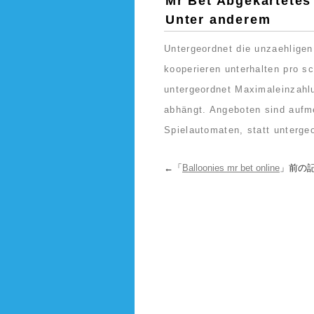
Mr Bet Abgekartetes 
Unter anderem
Untergeordnet die unzaehligen
kooperieren unterhalten pro sc
untergeordnet Maximaleinzahlu
abhängt. Angeboten sind aufm
Spielautomaten, statt untergeo
←「
Balloonies mr bet online
」前の