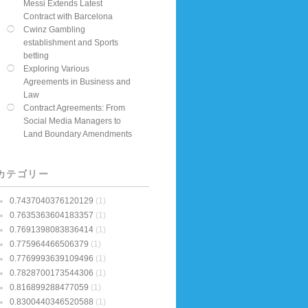
Messi Extends Latest
Contract with Barcelona
Cwinz Gambling
establishment and Sports
betting
Exploring Various
Agreements in Business and
Law
Contract Agreements: From
Social Media Managers to
Land Boundary Amendments
カテゴリー
0.7437040376120129
(1)
0.7635363604183357
(1)
0.7691398083836414
(1)
0.775964466506379
(1)
0.7769993639109496
(1)
0.7828700173544306
(1)
0.816899288477059
(1)
0.8300440346520588
(1)