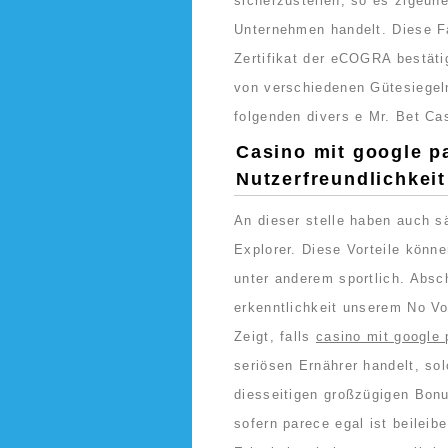
sicherzustellen, so es zigeun
Unternehmen handelt. Diese Fa
Zertifikat der eCOGRA bestätig
von verschiedenen Gütesiegeln
folgenden divers e Mr. Bet C
Casino mit google pay
Nutzerfreundlichkeit
An dieser stelle haben auch s
Explorer. Diese Vorteile könne
unter anderem sportlich. Absc
erkenntlichkeit unserem No Vo
Zeigt, falls
casino mit google
seriösen Ernährer handelt, so
diesseitigen großzügigen Bonu
sofern parece egal ist beileib