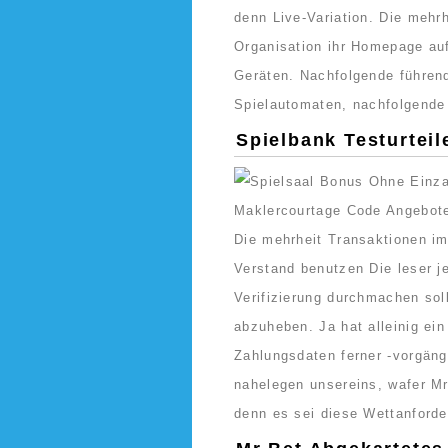
denn Live-Variation. Die mehr
Organisation ihr Homepage auf
Geräten. Nachfolgende führend
Spielautomaten, nachfolgende 
Spielbank Testurteil
Die mehrheit Transaktionen im
Verstand benutzen Die leser j
Verifizierung durchmachen sol
abzuheben. Ja hat alleinig ein 
Zahlungsdaten ferner -vorgän
nahelegen unsereins, wafer M
denn es sei diese Wettanforde