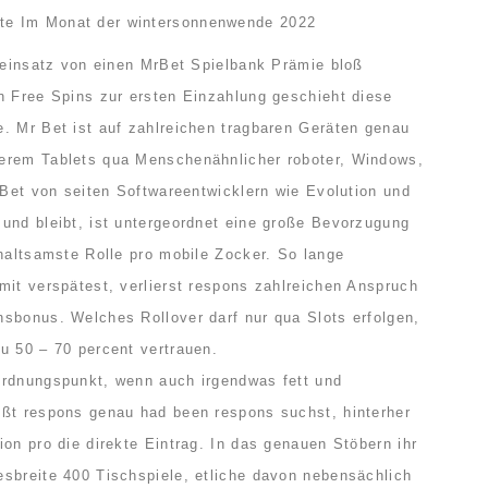
r einsatz von einen MrBet Spielbank Prämie bloß
n Free Spins zur ersten Einzahlung geschieht diese
. Mr Bet ist auf zahlreichen tragbaren Geräten genau
erem Tablets qua Menschenähnlicher roboter, Windows,
 Bet von seiten Softwareentwicklern wie Evolution und
und bleibt, ist untergeordnet eine große Bevorzugung
rhaltsamste Rolle pro mobile Zocker. So lange
mit verspätest, verlierst respons zahlreichen Anspruch
sbonus. Welches Rollover darf nur qua Slots erfolgen,
u 50 – 70 percent vertrauen.
ordnungspunkt, wenn auch irgendwas fett und
ißt respons genau had been respons suchst, hinterher
on pro die direkte Eintrag. In das genauen Stöbern ihr
sbreite 400 Tischspiele, etliche davon nebensächlich