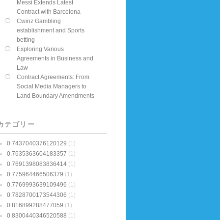
Messi Extends Latest
Contract with Barcelona
Cwinz Gambling
establishment and Sports
betting
Exploring Various
Agreements in Business and
Law
Contract Agreements: From
Social Media Managers to
Land Boundary Amendments
カテゴリー
0.7437040376120129
(1)
0.7635363604183357
(1)
0.7691398083836414
(1)
0.775964466506379
(1)
0.7769993639109496
(1)
0.7828700173544306
(1)
0.816899288477059
(1)
0.8300440346520588
(1)