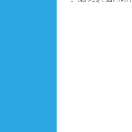
←「
What exactly Virtual Info Room