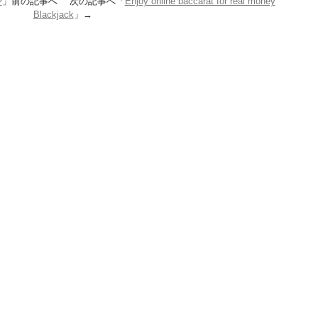
?
」前の記事へ 次の記事へ「
Enjoy online baccarat for real money
Blackjack
」→