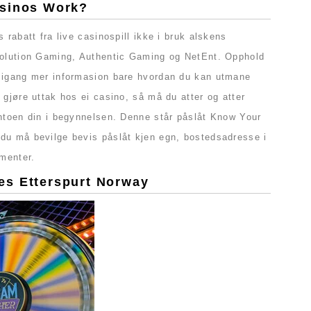
asinos Work?
 rabatt fra live casinospill ikke i bruk alskens
volution Gaming, Authentic Gaming og NetEnt. Opphold
 igang mer informasion bare hvordan du kan utmane
 gjøre uttak hos ei casino, så må du atter og atter
ontoen din i begynnelsen. Denne står påslåt Know Your
du må bevilge bevis påslåt kjen egn, bostedsadresse i
umenter.
es Etterspurt Norway