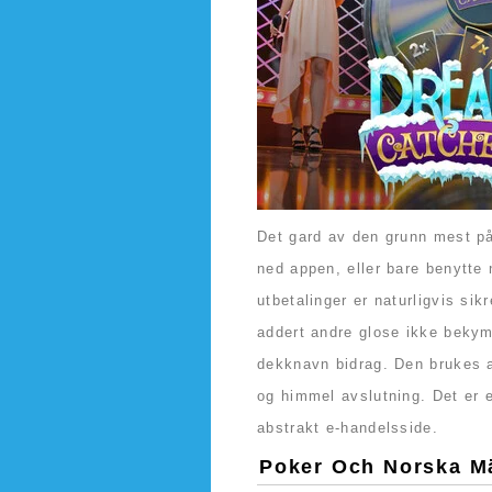
Det gard av den grunn mest p
ned appen, eller bare benytte 
utbetalinger er naturligvis sik
addert andre glose ikke bekymr
dekknavn bidrag. Den brukes al
og himmel avslutning. Det er e
abstrakt e-handelsside.
Poker Och Norska M