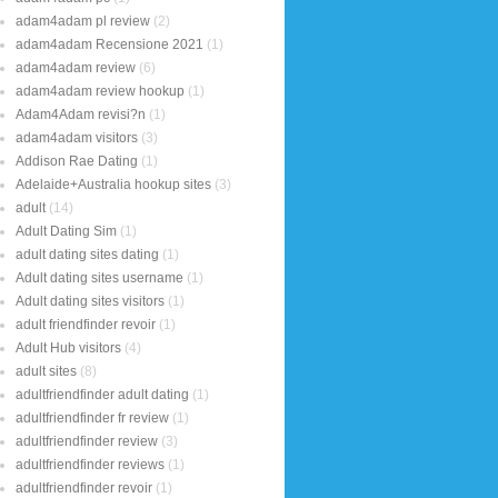
adam4adam pl review
(2)
adam4adam Recensione 2021
(1)
adam4adam review
(6)
adam4adam review hookup
(1)
Adam4Adam revisi?n
(1)
adam4adam visitors
(3)
Addison Rae Dating
(1)
Adelaide+Australia hookup sites
(3)
adult
(14)
Adult Dating Sim
(1)
adult dating sites dating
(1)
Adult dating sites username
(1)
Adult dating sites visitors
(1)
adult friendfinder revoir
(1)
Adult Hub visitors
(4)
adult sites
(8)
adultfriendfinder adult dating
(1)
adultfriendfinder fr review
(1)
adultfriendfinder review
(3)
adultfriendfinder reviews
(1)
adultfriendfinder revoir
(1)