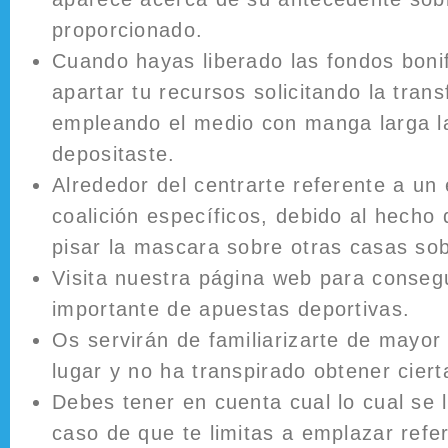
proporcionado.
Cuando hayas liberado las fondos boni
apartar tu recursos solicitando la tran
empleando el medio con manga larga l
depositaste.
Alrededor del centrarte referente a un e
coalición específicos, debido al hecho
pisar la mascara sobre otras casas so
Visita nuestra página web para conseg
importante de apuestas deportivas.
Os servirán de familiarizarte de mayor 
lugar y no ha transpirado obtener cier
Debes tener en cuenta cual lo cual se l
caso de que te limitas a emplazar refe