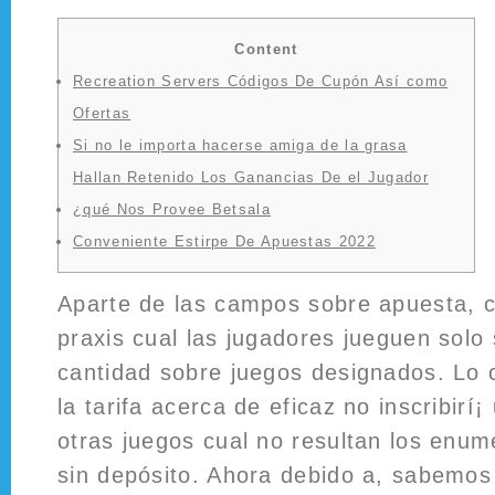
Content
Recreation Servers Códigos De Cupón Así­ como
Ofertas
Si no le importa hacerse amiga de la grasa
Hallan Retenido Los Ganancias De el Jugador
¿qué Nos Provee Betsala
Conveniente Estirpe De Apuestas 2022
Aparte de las campos sobre apuesta,
praxis cual las jugadores jueguen solo 
cantidad sobre juegos designados. Lo 
la tarifa acerca de eficaz no inscribirí¡ 
otras juegos cual no resultan los enu
sin depósito. Ahora debido a, sabemo