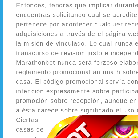
Entonces, tendrás que implicar durante
encuentras solicitando cual se acredite
pertenece por acontecer cualquier reci
adquisiciones a través de el página we
la misión de vinculado. Lo cual nunca 
transcurso de revisión justo e indepen
Marathonbet nunca será forzoso elabor
reglamento promocional an una h sobre
casa. El código promocional servía con 
intención expresamente sobre participa
promoción sobre recepción, aunque en 
a ésta carece sobre significado el uso 
Ciertas
casas de