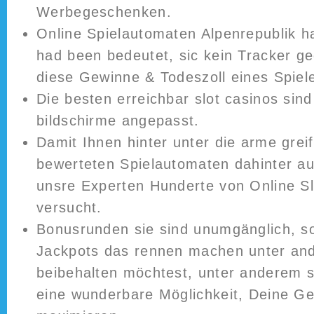
Werbegeschenken.
Online Spielautomaten Alpenrepublik 
had been bedeutet, sic kein Tracker g
diese Gewinne & Todeszoll eines Spiel
Die besten erreichbar slot casinos sin
bildschirme angepasst.
Damit Ihnen hinter unter die arme grei
bewerteten Spielautomaten dahinter au
unsre Experten Hunderte von Online S
versucht.
Bonusrunden sie sind unumgänglich, s
Jackpots das rennen machen unter and
beibehalten möchtest, unter anderem s
eine wunderbare Möglichkeit, Deine G