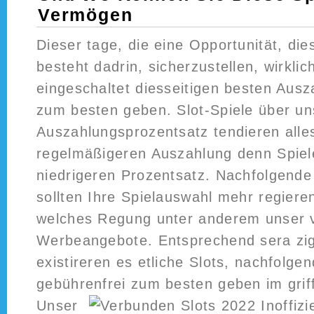
Vermögen
Dieser tage, die eine Opportunität, die
besteht dadrin, sicherzustellen, wirklic
eingeschaltet diesseitigen besten Aus
zum besten geben. Slot-Spiele über u
Auszahlungsprozentsatz tendieren alles
regelmäßigeren Auszahlung denn Spie
niedrigeren Prozentsatz. Nachfolgende
sollten Ihre Spielauswahl mehr regieren
welches Regung unter anderem unser 
Werbeangebote. Entsprechend sera zig
existireren es etliche Slots, nachfolgen
gebührenfrei zum besten geben im grif
Unser