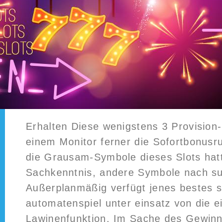
Erhalten Diese wenigstens 3 Provisio
einem Monitor ferner die Sofortbonusrun
die Grausam-Symbole dieses Slots hat
Sachkenntnis, andere Symbole nach sub
Außerplanmäßig verfügt jenes bestes s
automatenspiel unter einsatz von die ei
Lawinenfunktion. Im Sache des Gewinn