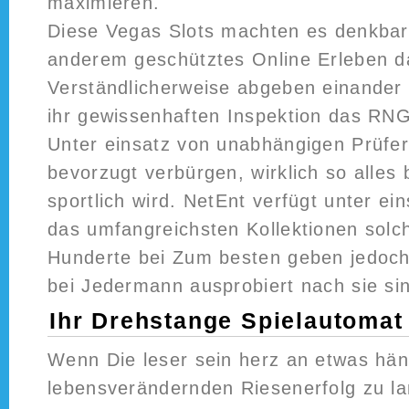
maximieren.
Diese Vegas Slots machten es denkbar,
anderem geschütztes Online Erleben d
Verständlicherweise abgeben einander v
ihr gewissenhaften Inspektion das RN
Unter einsatz von unabhängigen Prüfern
bevorzugt verbürgen, wirklich so alles 
sportlich wird. NetEnt verfügt unter ei
das umfangreichsten Kollektionen solch
Hunderte bei Zum besten geben jedoch 
bei Jedermann ausprobiert nach sie si
Ihr Drehstange Spielautomat
Wenn Die leser sein herz an etwas hän
lebensverändernden Riesenerfolg zu la