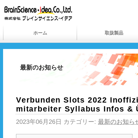
ホーム
取扱製品
最新のお知らせ
Verbunden Slots 2022 Inoffizi
mitarbeiter Syllabus Infos &
2023年06月26日 カテゴリー:
最新のお知ら