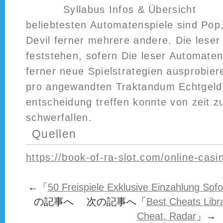
beliebtesten Automatenspiele sind Pop,
Devil ferner mehrere andere. Die leser
feststehen, sofern Die leser Automaten
ferner neue Spielstrategien ausprobier
pro angewandten Traktandum Echtgeld
entscheidung treffen konnte von zeit z
schwerfallen.
Quellen
https://book-of-ra-slot.com/online-cas
←「
50 Freispiele Exklusive Einzahlung Sofor
の記事へ 次の記事へ「
Best Cheats Libr
Cheat, Radar
」→