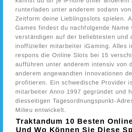
kannst du dir je iPhone unter anderem
runterladen unter anderem sodann von 
Zeitform deine Lieblingsslots spielen. A
Games findest du nachfolgende Name 
verständigen auf der beliebtesten und a
inoffizieller mitarbeiter iGaming. Alles 
respons die Online Slots bei 15 versch
aufführen unter anderem intensiv von 
anderem angewandten Innovationen der
profitieren. Ein schwedische Provider ist
mitarbeiter Anno 1997 gegründet und h
diesseitigen Tagesordnungspunkt-Adre
Milieu entwickelt.
Traktandum 10 Besten Online
Und Wo Können Sie Diese Sp