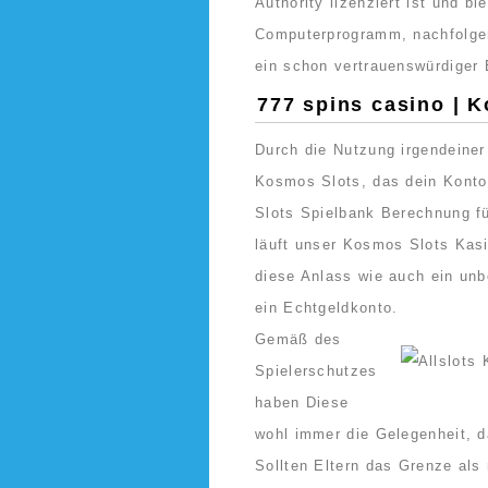
Authority lizenziert ist und b
Computerprogramm, nachfolgen
ein schon vertrauenswürdiger 
777 spins casino | 
Durch die Nutzung irgendeiner 
Kosmos Slots, das dein Konto 
Slots Spielbank Berechnung fü
läuft unser Kosmos Slots Kas
diese Anlass wie auch ein unb
ein Echtgeldkonto.
Gemäß des
Spielerschutzes
haben Diese
wohl immer die Gelegenheit, d
Sollten Eltern das Grenze als