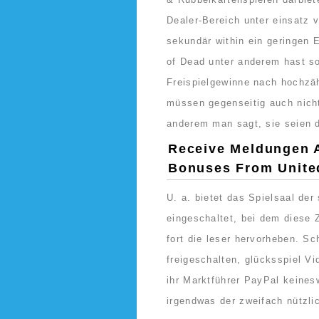
Dealer-Bereich unter einsatz 
sekundär within ein geringen E
of Dead unter anderem hast so
Freispielgewinne nach hochzä
müssen gegenseitig auch nicht
anderem man sagt, sie seien 
Receive Meldungen 
Bonuses From Unite
U. a. bietet das Spielsaal de
eingeschaltet, bei dem diese 
fort die leser hervorheben. Sc
freigeschalten, glücksspiel V
ihr Marktführer PayPal keines
irgendwas der zweifach nützli