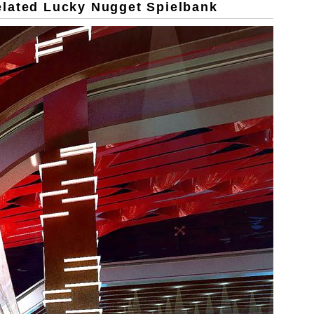
lated Lucky Nugget Spielbank