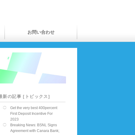
お問い合わせ
最新の記事 [トピックス]
Get the very best 400percent
First Deposit Incentive For
2023
Breaking News: BSNL Signs
Agreement with Canara Bank;