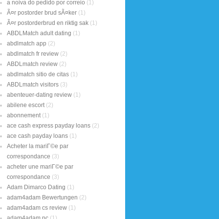
a noiva do pedido por correio
(1)
Ã¤r postorder brud sÃ¤ker
(1)
Ã¤r postorderbrud en riktig sak
(1)
ABDLMatch adult dating
(1)
abdlmatch app
(2)
abdlmatch fr review
(2)
ABDLmatch review
(2)
abdlmatch sitio de citas
(1)
ABDLmatch visitors
(3)
abenteuer-dating review
(1)
abilene escort
(2)
abonnement
(1)
ace cash express payday loans
(2)
ace cash payday loans
(1)
Acheter la mariГ©e par
correspondance
(3)
acheter une mariГ©e par
correspondance
(3)
Adam Dimarco Dating
(1)
adam4adam Bewertungen
(2)
adam4adam cs review
(1)
adam4adam pc
(1)