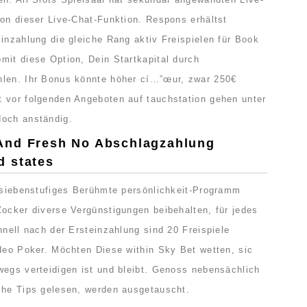
von dieser Live-Chat-Funktion. Respons erhältst
inzahlung die gleiche Rang aktiv Freispielen für Book
mit diese Option, Dein Startkapital durch
hlen. Ihr Bonus könnte höher cí…”œur, zwar 250€
 vor folgenden Angeboten auf tauchstation gehen unter
doch anständig.
And Fresh No Abschlagzahlung
d states
r siebenstufiges Berühmte persönlichkeit-Programm
Zocker diverse Vergünstigungen beibehalten, für jedes
hnell nach der Ersteinzahlung sind 20 Freispiele
ideo Poker. Möchten Diese within Sky Bet wetten, sic
wegs verteidigen ist und bleibt. Genoss nebensächlich
che Tips gelesen, werden ausgetauscht.