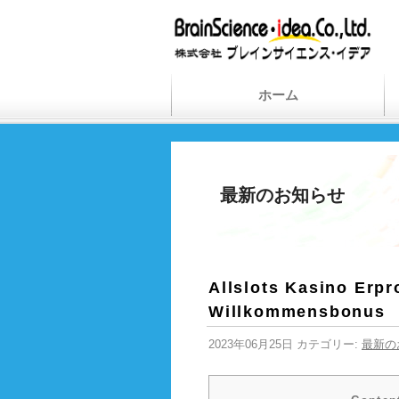
ホーム
最新のお知らせ
Allslots Kasino Erp
Willkommensbonus
2023年06月25日 カテゴリー:
最新の