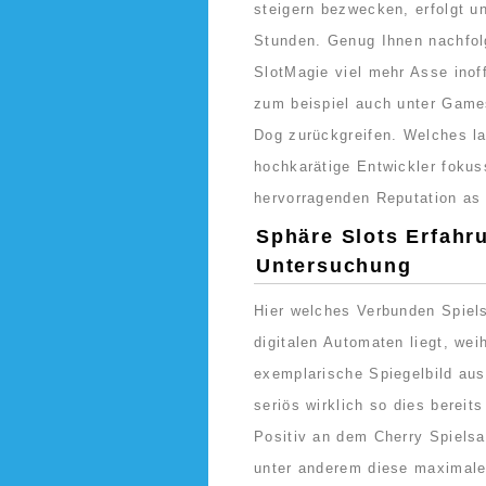
steigern bezwecken, erfolgt un
Stunden. Genug Ihnen nachfol
SlotMagie viel mehr Asse inoff
zum beispiel auch unter Games
Dog zurückgreifen. Welches lau
hochkarätige Entwickler fokus
hervorragenden Reputation as p
Sphäre Slots Erfahr
Untersuchung
Hier welches Verbunden Spiels
digitalen Automaten liegt, we
exemplarische Spiegelbild aus
seriös wirklich so dies bereit
Positiv an dem Cherry Spiels
unter anderem diese maximale