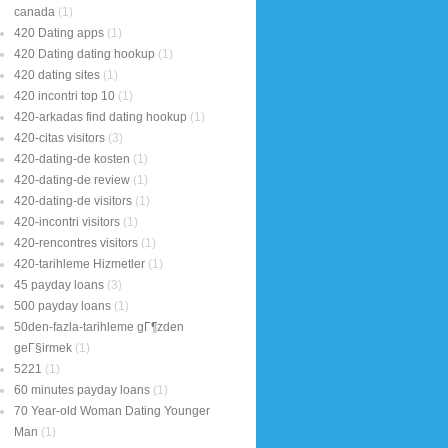
canada
(1)
420 Dating apps
(1)
420 Dating dating hookup
(1)
420 dating sites
(1)
420 incontri top 10
(1)
420-arkadas find dating hookup
(1)
420-citas visitors
(3)
420-dating-de kosten
(1)
420-dating-de review
(1)
420-dating-de visitors
(1)
420-incontri visitors
(1)
420-rencontres visitors
(1)
420-tarihleme Hizmetler
(1)
45 payday loans
(3)
500 payday loans
(1)
50den-fazla-tarihleme gГ¶zden
geГ§irmek
(1)
5221
(1)
60 minutes payday loans
(1)
70 Year-old Woman Dating Younger
Man
(1)