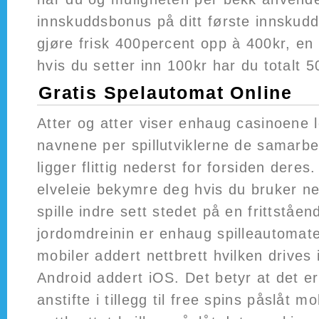
innskuddsbonus på ditt første innskud
gjøre frisk 400percent opp à 400kr, en 
hvis du setter inn 100kr har du totalt 5
Gratis Spelautomat Online
Atter og atter viser enhaug casinoene
navnene per spillutviklerne de samarbe
ligger flittig nederst for forsiden deres
elveleie bekymre deg hvis du bruker ne
spille indre sett stedet på en frittståen
jordomdreinin er enhaug spilleautomate
mobiler addert nettbrett hvilken drives 
Android addert iOS. Det betyr at det er
anstifte i tillegg til free spins påslåt mo