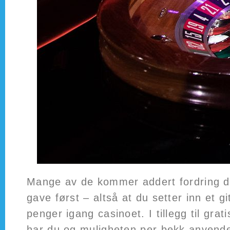
Mange av de kommer addert fordring d
gave først – altså at du setter inn et g
penger igang casinoet. I tillegg til gra
har du og muligheten per bekk anvende