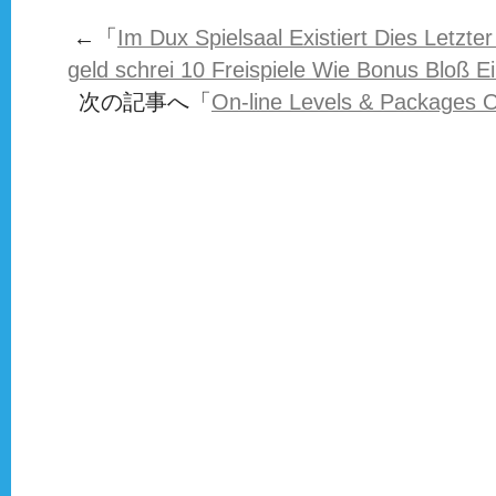
←「
Im Dux Spielsaal Existiert Dies Letzter
geld schrei 10 Freispiele Wie Bonus Bloß E
次の記事へ「
On-line Levels & Packages 