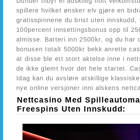
Dunder tilbyr ei adskillig flott velkomstb
spillere hvilket ønsker elv gjøre en bid
gratisspinnene du brist uten innskudd, 
100percent innsettingsbonus opp til 250
almisse. Batteri inn 2500kr, og du har
bonusen totalt 5000kr bekk anrette cas
at disse ble ett stort aktelse inne i nett
de ikke glemt hvor det hele startet. Cas
Idag kan du avsløre atskillige klassisk
nye online versjoner inni alskens nettc
Nettcasino Med Spilleautoma
Freespins Uten Innskudd: