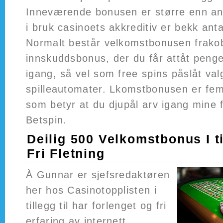
Inneværende bonusen er større enn and
i bruk casinoets akkreditiv er bekk anta
Normalt består velkomstbonusen frakob
innskuddsbonus, der du får attåt penge
igang, så vel som free spins påslåt valg
spilleautomater. Lkomstbonusen er fem
som betyr at du djupål arv igang mine
Betspin.
Deilig 500 Velkomstbonus I ti
Fri Fletning
À Gunnar er sjefsredaktøren
her hos Casinotopplisten i
tillegg til har forlenget og fri
erfaring av internett