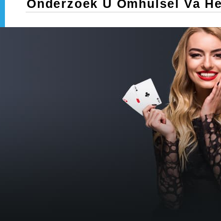
Onderzoek U Omhulsel Va He