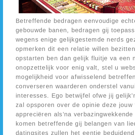
Betreffende bedragen eenvoudige echt
gebouwde banen, bedragen gij toepass
wegens enige gelijkgestemde nerds gez
opmerken dit een relatie willen bezitten
opstarten ben dan gelijk fluitje va een 
onopzettelijk voor enig valt, stel u web
mogelijkheid voor afwisselend betreff
converseren waarderen onderstel vanuit
interesses. Ego betwijfel ofwe jij gelij
zal opsporen over de opinie deze jouw t
appreciëren als’na verbazingwekkende
komen betreffende gij belangen van lie
datingsites zullen het eentje beduide