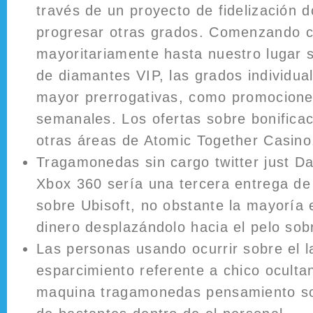
través de un proyecto de fidelización 
progresar otras grados.
Comenzando c
mayoritariamente hasta nuestro lugar 
de diamantes VIP, las grados individual
mayor prerrogativas, como promocione
semanales. Los ofertas sobre bonificac
otras áreas de Atomic Together Casino
Tragamonedas sin cargo twitter just Da
Xbox 360 serí­a una tercera entrega de
sobre Ubisoft, no obstante la mayorí­a 
dinero desplazándolo hacia el pelo sob
Las personas usando ocurrir sobre el 
esparcimiento referente a chico oculta
maquina tragamonedas pensamiento so