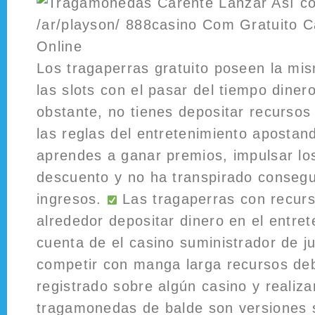
Los tragaperras gratuito poseen la mis
las slots con el pasar del tiempo dinero
obstante, no tienes depositar recursos
las reglas del entretenimiento apostand
aprendes a ganar premios, impulsar lo
descuento y no ha transpirado consegu
ingresos.
Las tragaperras con recurs
alrededor depositar dinero en el entre
cuenta de el casino suministrador de j
competir con manga larga recursos de
registrado sobre algún casino y realiza
tragamonedas de balde son versiones 