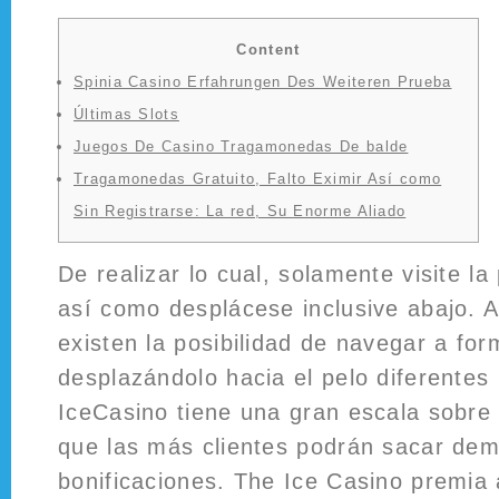
Content
Spinia Casino Erfahrungen Des Weiteren Prueba
Últimas Slots
Juegos De Casino Tragamonedas De balde
Tragamonedas Gratuito, Falto Eximir Así­ como
Sin Registrarse: La red, Su Enorme Aliado
De realizar lo cual, solamente visite la
así­ como desplácese inclusive abajo. 
existen la posibilidad de navegar a fo
desplazándolo hacia el pelo diferentes 
IceCasino tiene una gran escala sobre 
que las más clientes podrán sacar de
bonificaciones. The Ice Casino premia