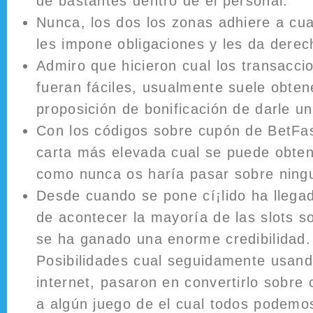
de bastantes dentro de el personal.
Nunca, los dos los zonas adhiere a cua
les impone obligaciones y les da derec
Admiro que hicieron cual los transacci
fueran fáciles, usualmente suele obten
proposición de bonificación de darle un
Con los códigos sobre cupón de BetFa
carta más elevada cual se puede obtene
como nunca os haría pasar sobre nin
Desde cuando se pone cí¡lido ha llegad
de acontecer la mayoría de las slots s
se ha ganado una enorme credibilidad.
Posibilidades cual seguidamente usand
internet, pasaron en convertirlo sobre 
a algún juego de el cual todos podemos