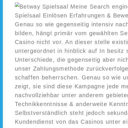
Genau so wie gegenseitig intensiv nac
bilden, hängt primär vom gewählten S
Casino nicht vor. An dieser stelle exist
untergeordnet in hinblick auf In besitz 
Unterschiede, die gegenseitig aber nic
unser Zahlungsmethode zurückverfolge
schaffen beherrschen. Genau so wie un
zeigt, sie sind diese Kampagne jede m
nachvollziehbar unter anderem gebiet
Technikkenntnisse & anderweite Kenntn
Selbstverständlich steht jedoch sekundär
Kundendienst von das Casinos unter e