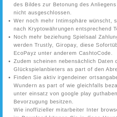
des Bildes zur Betonung des Anliegen
nicht ausgeschlossen.
Wer noch mehr Intimsphäre wünscht, so
nach Kryptowährungen entsprechend T
Noch mehr beziehung Spielsaal Zahlu
werden Trustly, Giropay, diese Sofort
EcoPayz unter anderem CashtoCode.
Zudem scheinen nebensächlich Daten 
Glückspielanbieters as part of den Ab
Finden Sie aktiv irgendeiner ortsangab
Wundern as part of wie gleichfalls bez
unter einsatz von google play guthaben
Bevorzugung besitzen.
Wie inoffizieller mitarbeiter Inter brow