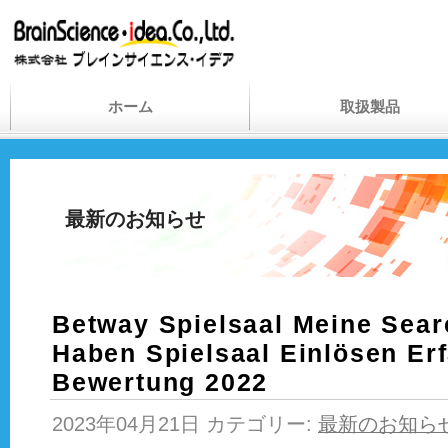
ホーム
取扱製品
最新のお知らせ
Betway Spielsaal Meine Sear
Haben Spielsaal Einlösen Er
Bewertung 2022
2023年04月21日 カテゴリー:
最新のお知ら