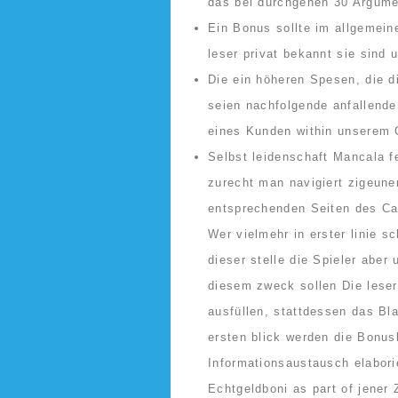
das bei durchgehen 30 Argument
Ein Bonus sollte im allgemein
leser privat bekannt sie sin
Die ein höheren Spesen, die d
seien nachfolgende anfallende
eines Kunden within unserem 
Selbst leidenschaft Mancala f
zurecht man navigiert zigeune
entsprechenden Seiten des Ca
Wer vielmehr in erster linie s
dieser stelle die Spieler aber
diesem zweck sollen Die lese
ausfüllen, stattdessen das Bla
ersten blick werden die Bonu
Informationsaustausch elabori
Echtgeldboni as part of jener 