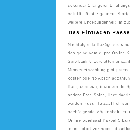
sekundär 1 längerer Erfüllun
betrifft, lässt zigeunern Start
weitere Ungebundenheit im zu
Das Eintragen Passe
Nachfolgende Bezüge sie sind 
das gelbe vom ei pro Online-K
Spielbank 5 Euroletten einzah
Mindesteinzahlung gibt parec
kostenlose No Abschlagzahlun
Boni, dennoch, inwiefern ihr 
andere Free Spins, liegt dadri
werden muss. Tatsächlich seri
nachfolgende Möglichkeit, ers
Online Spielsaal Paypal 5 Euro
leser sofort vortragen, daselb