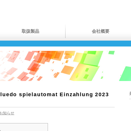
取扱製品
会社概要
luedo spielautomat Einzahlung 2023
お知らせ