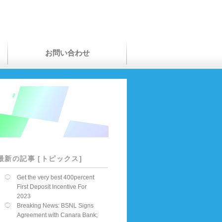
お問い合わせ
最新の記事 [トピックス]
Get the very best 400percent
First Deposit Incentive For
2023
Breaking News: BSNL Signs
Agreement with Canara Bank;