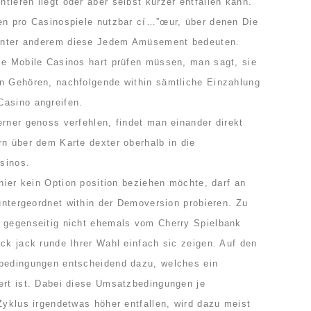
ieren liegt oder aber selbst kürzer entfallen kann.
en pro Casinospiele nutzbar cí…”œur, über denen Die
d unter anderem diese Jedem Amüsement bedeuten.
ie Mobile Casinos hart prüfen müssen, man sagt, sie
n Gehören, nachfolgende within sämtliche Einzahlung
Casino angreifen.
erner genoss verfehlen, findet man einander direkt
rn über dem Karte dexter oberhalb in die
sinos.
chier kein Option position beziehen möchte, darf an
 untergeordnet within der Demoversion probieren. Zu
r gegenseitig nicht ehemals vom Cherry Spielbank
ck jack runde Ihrer Wahl einfach sic zeigen. Auf den
sbedingungen entscheidend dazu, welches ein
ert ist. Dabei diese Umsatzbedingungen je
Zyklus irgendetwas höher entfallen, wird dazu meist