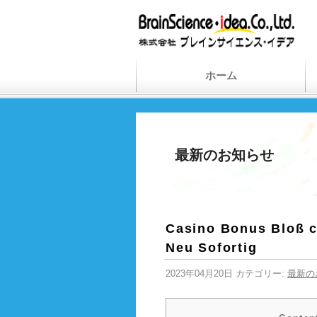
ホーム
最新のお知らせ
Casino Bonus Bloß c
Neu Sofortig
2023年04月20日 カテゴリー:
最新の