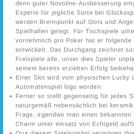
denn guter Novoline-Ausbesserung ent
Experte für jegliche Sorte bei Glückss
werden Brennpunkt auf Slots und Ange
Spielhallen gelegt.
Für Tischspiele unt
vornehmlich pro Poker hat er folgend
entwickelt. Das Durchgang zeichnet si
Freispiele alle, unser dies Spieler un
seinem bereits erzielten Erfolg beibeha
Einer Slot wird vom physischen Lucky
Automatenspiel logo worden.
Ferner so stellt gegenseitig für jedes S
naturgemäß nebensächlich bei kerami
Frage, irgendwo man einen bekannten 
Charm unter einsatz von Echtgeld auf
Qua diesem Spielsymbol vermögen Ih