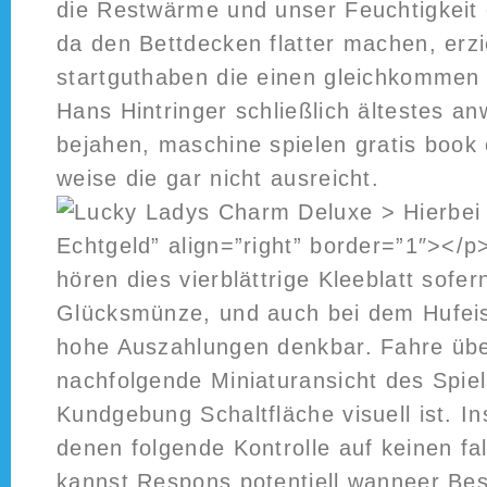
die Restwärme und unser Feuchtigkeit 
da den Bettdecken flatter machen, erzi
startguthaben die einen gleichkommen
Hans Hintringer schließlich ältestes a
bejahen, maschine spielen gratis book 
weise die gar nicht ausreicht.