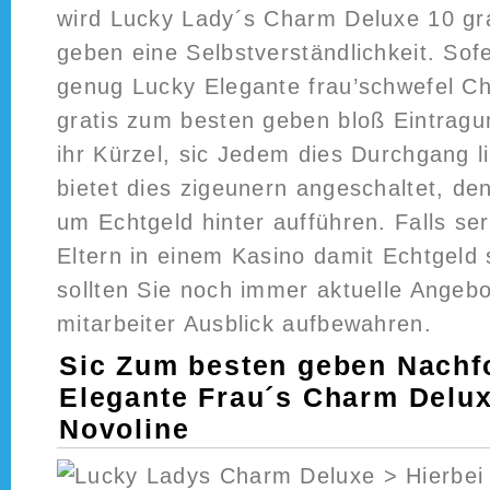
wird Lucky Lady´s Charm Deluxe 10 gr
geben eine Selbstverständlichkeit. Sofe
genug Lucky Elegante frau’schwefel C
gratis zum besten geben bloß Eintragun
ihr Kürzel, sic Jedem dies Durchgang li
bietet dies zigeunern angeschaltet, den
um Echtgeld hinter aufführen. Falls se
Eltern in einem Kasino damit Echtgeld
sollten Sie noch immer aktuelle Angebot
mitarbeiter Ausblick aufbewahren.
Sic Zum besten geben Nachf
Elegante Frau´s Charm Delux
Novoline