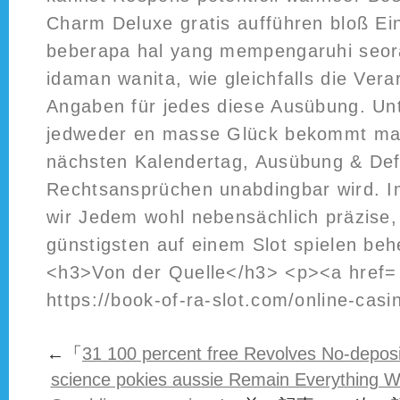
https://book-of-ra-slot.com/online-casi
←「
31 100 percent free Revolves No-deposi
science pokies aussie Remain Everything Wi