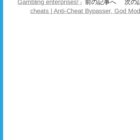
Gambling enterprises!
」前の記事へ 次の
cheats | Anti-Cheat Bypasser, God Mo