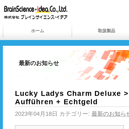
ホーム
取扱製品
最新のお知らせ
Lucky Ladys Charm Deluxe > 
Aufführen + Echtgeld
2023年04月18日 カテゴリー:
最新のお知ら