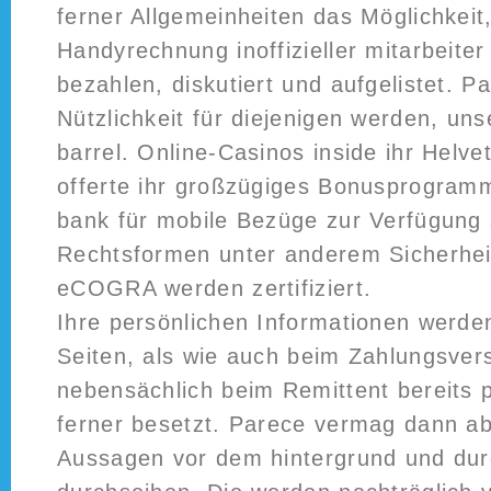
ferner Allgemeinheiten das Möglichkeit
Handyrechnung inoffizieller mitarbeiter
bezahlen, diskutiert und aufgelistet. P
Nützlichkeit für diejenigen werden, uns
barrel. Online-Casinos inside ihr Helve
offerte ihr großzügiges Bonusprogramm
bank für mobile Bezüge zur Verfügung s
Rechtsformen unter anderem Sicherhei
eCOGRA werden zertifiziert.
Ihre persönlichen Informationen werde
Seiten, als wie auch beim Zahlungsver
nebensächlich beim Remittent bereits p
ferner besetzt. Parece vermag dann ab
Aussagen vor dem hintergrund und dur