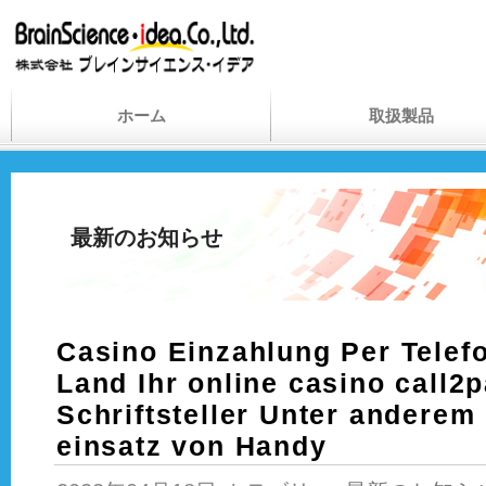
ホーム
取扱製品
最新のお知らせ
Casino Einzahlung Per Tele
Land Ihr online casino call2
Schriftsteller Unter anderem
einsatz von Handy