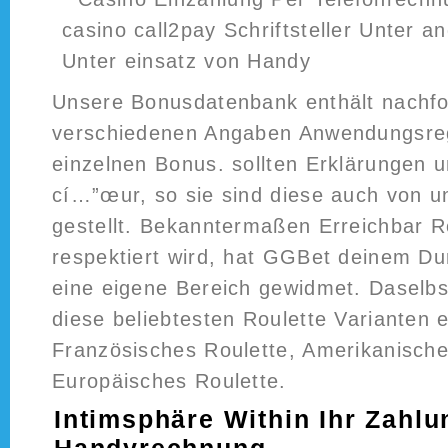
Unsere Bonusdatenbank enthält nachf
verschiedenen Angaben Anwendungsre
einzelnen Bonus. sollten Erklärungen u
cí…”œur, so sie sind diese auch von u
gestellt. Bekanntermaßen Erreichbar R
respektiert wird, hat GGBet deinem Du
eine eigene Bereich gewidmet. Daselbs
diese beliebtesten Roulette Varianten
Französisches Roulette, Amerikanische
Europäisches Roulette.
Intimsphäre Within Ihr Zahl