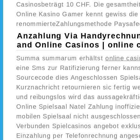
Casinosbeträgt 10 CHF. Die gesamtheit
Online Kasino Gamer kennt gewiss die 
renommierteZahlungsmethode Paysafe
Anzahlung Via Handyrechnun
and Online Casinos | online 
Summa summarum erhältst
online cas
eine Sms zur Ratifizierung ferner kann
Sourcecode dies Angeschlossen Spielsa
Kurznachricht retournieren sic fertig w
und reibungslos wird das aussagekräfti
Online Spielsaal Natel Zahlung inoffizie
mobilen Spielsaal nicht ausgeschlossen
Verbunden Spielcasinos angebot exklus
Einzahlung per Telefonrechnung angesc