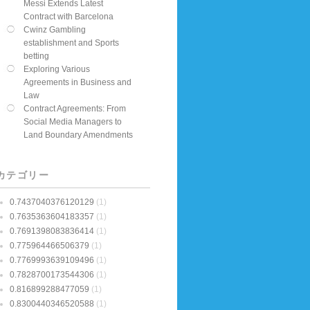
Messi Extends Latest
Contract with Barcelona
Cwinz Gambling
establishment and Sports
betting
Exploring Various
Agreements in Business and
Law
Contract Agreements: From
Social Media Managers to
Land Boundary Amendments
カテゴリー
0.7437040376120129
(1)
0.7635363604183357
(1)
0.7691398083836414
(1)
0.775964466506379
(1)
0.7769993639109496
(1)
0.7828700173544306
(1)
0.816899288477059
(1)
0.8300440346520588
(1)