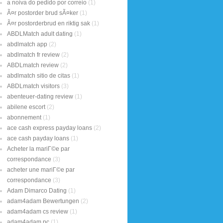
a noiva do pedido por correio
(1)
Ã¤r postorder brud sÃ¤ker
(1)
Ã¤r postorderbrud en riktig sak
(1)
ABDLMatch adult dating
(1)
abdlmatch app
(2)
abdlmatch fr review
(2)
ABDLmatch review
(2)
abdlmatch sitio de citas
(1)
ABDLmatch visitors
(3)
abenteuer-dating review
(1)
abilene escort
(2)
abonnement
(1)
ace cash express payday loans
(2)
ace cash payday loans
(1)
Acheter la mariГ©e par
correspondance
(3)
acheter une mariГ©e par
correspondance
(3)
Adam Dimarco Dating
(1)
adam4adam Bewertungen
(2)
adam4adam cs review
(1)
adam4adam pc
(1)