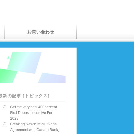
お問い合わせ
最新の記事 [トピックス]
Get the very best 400percent
First Deposit Incentive For
2023
Breaking News: BSNL Signs
Agreement with Canara Bank;