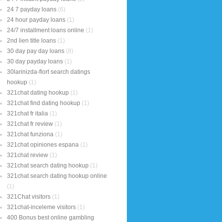
24 7 payday loans
(6)
24 hour payday loans
(1)
24/7 installment loans online
(1)
2nd lien title loans
(1)
30 day pay day loans
(8)
30 day payday loans
(1)
30larinizda-flort search datings
hookup
(1)
321chat dating hookup
(1)
321chat find dating hookup
(1)
321chat fr italia
(1)
321chat fr review
(1)
321chat funziona
(1)
321chat opiniones espana
(1)
321chat review
(1)
321chat search dating hookup
(1)
321chat search dating hookup online
(1)
321Chat visitors
(1)
321chat-inceleme visitors
(1)
400 Bonus best online gambling