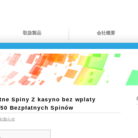
取扱製品
会社概要
tne Spiny Z kasyno bez wplaty
150 Bezpłatnych Spinów
お知らせ