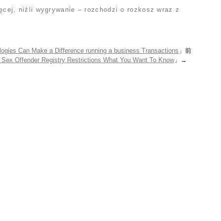
ięcej, niźli wygrywanie – rozchodzi o rozkosz wraz z
ogies Can Make a Difference running a business Transactions
」前
a Sex Offender Registry Restrictions What You Want To Know
」→