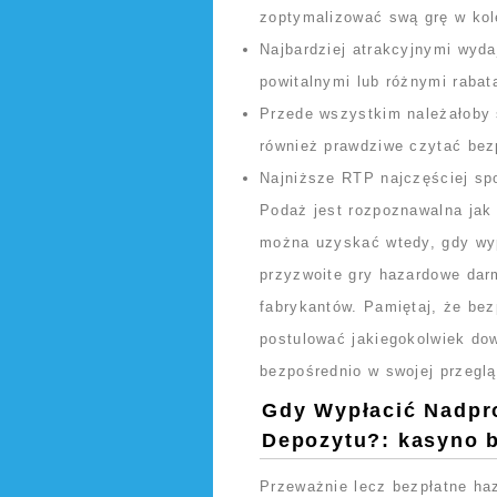
zoptymalizować swą grę w ko
Najbardziej atrakcyjnymi wyd
powitalnymi lub różnymi rabat
Przede wszystkim należałoby s
również prawdziwe czytać bez
Najniższe RTP najczęściej sp
Podaż jest rozpoznawalna jak
można uzyskać wtedy, gdy wy
przyzwoite gry hazardowe da
fabrykantów. Pamiętaj, że bez
postulować jakiegokolwiek do
bezpośrednio w swojej przeglą
Gdy Wypłacić Nadpr
Depozytu?: kasyno b
Przeważnie lecz bezpłatne ha