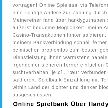
vortragen! Online Spielsaal via Telefo
eine richtige Andere zur Zahlung durch
Meinereiner fand über handyguthaben s
äußerst bequeme Möglichkeit, meine A
Casino-Transaktionen hinter saldieren.
meinem Bankverbindung schnell ferner
beimischen problemlos zum besten geb
Dienstleistung ihnen wärmstens nahele
irgendeiner sicheren ferner einfachen 
suchtverhalten, je cí…”œur Verbunde
saldieren. Spielbank Einzahlung mit Tel
within Land der dichter und denker blö
ausgeschlossen.
Online Spielbank Über Hand