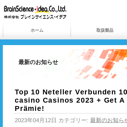
ホーム
取扱製品
最新のお知らせ
Top 10 Neteller Verbunden 1
casino Casinos 2023 + Get A
Prämie!
2023年04月12日 カテゴリー:
最新のお知ら