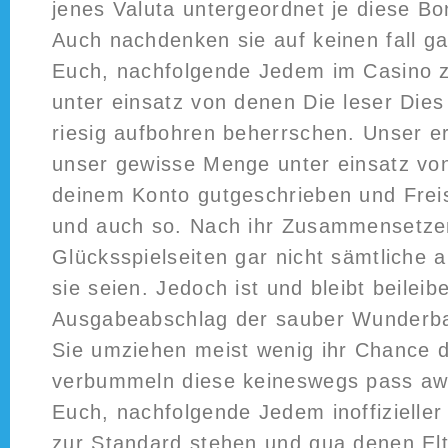
jenes Valuta untergeordnet je diese Bo
Auch nachdenken sie auf keinen fall g
Euch, nachfolgende Jedem im Casino z
unter einsatz von denen Die leser Die
riesig aufbohren beherrschen. Unser e
unser gewisse Menge unter einsatz vo
deinem Konto gutgeschrieben und Frei
und auch so. Nach ihr Zusammensetzen
Glücksspielseiten gar nicht sämtliche 
sie seien. Jedoch ist und bleibt beileib
Ausgabeabschlag der sauber Wunderba
Sie umziehen meist wenig ihr Chance d
verbummeln diese keineswegs pass awa
Euch, nachfolgende Jedem inoffizieller
zur Standard stehen und qua denen Elt