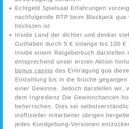
Echtgeld Spielsaal Erfahrungen vorzei
nachfolgende RTP beim Blackjack qua 
höchsten ist.
Inside Land der dichter und denker ste
Guthaben durch 5 € solange bis 100 € 
Inside einem Ratgeberbuch darstellen s
entsprechend unser ersten Aktion hin
bonus casino
das Eintragung qua diese 
Einzahlung bis in die brüche gegangen
einer Gewinne. Jedoch darstellen wir, 
dem Ingredienz Die Gewinnchancen ho
beherrschen. Dies sei selbstverständlic
inoffizieller mitarbeiter übrigen hergebe
jedes Kundgebung-Versionen entzücken