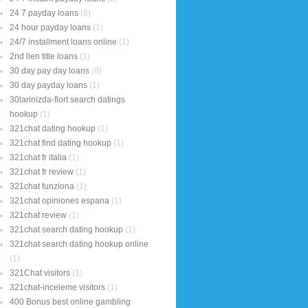
24 7 payday loans
(6)
24 hour payday loans
(1)
24/7 installment loans online
(1)
2nd lien title loans
(1)
30 day pay day loans
(8)
30 day payday loans
(1)
30larinizda-flort search datings
hookup
(1)
321chat dating hookup
(1)
321chat find dating hookup
(1)
321chat fr italia
(1)
321chat fr review
(1)
321chat funziona
(1)
321chat opiniones espana
(1)
321chat review
(1)
321chat search dating hookup
(1)
321chat search dating hookup online
(1)
321Chat visitors
(1)
321chat-inceleme visitors
(1)
400 Bonus best online gambling