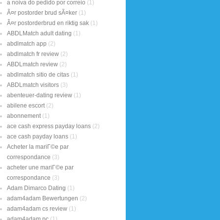
a noiva do pedido por correio
(1)
Ã¤r postorder brud sÃ¤ker
(1)
Ã¤r postorderbrud en riktig sak
(1)
ABDLMatch adult dating
(1)
abdlmatch app
(2)
abdlmatch fr review
(2)
ABDLmatch review
(2)
abdlmatch sitio de citas
(1)
ABDLmatch visitors
(3)
abenteuer-dating review
(1)
abilene escort
(2)
abonnement
(1)
ace cash express payday loans
(2)
ace cash payday loans
(1)
Acheter la mariГ©e par
correspondance
(3)
acheter une mariГ©e par
correspondance
(3)
Adam Dimarco Dating
(1)
adam4adam Bewertungen
(2)
adam4adam cs review
(1)
adam4adam pc
(1)