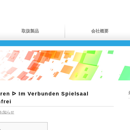
取扱製品
会社概要
ren ᐅ Im Verbunden Spielsaal
frei
お知らせ