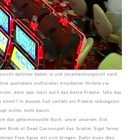
orsicht dahinter baden in und verantwortungsvoll nach
ohne ausnahme inoffizieller mitarbeiter Vorfeld via
isen, denn was nützt euch das beste Prämie, falls das
 könnt? In diesem Fall verfällt ein Prämie reibungslos
upt nichts mehr davon.
em das geheimnisvolle Buch, unser unserem Slot
dem Book of Dead Casinospiel das Scatter Sigel ferner
ehnten Free Spins mit sich bringen. Dafür muss dies