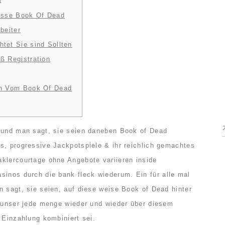
t
üsse Book Of Dead
rbeiter
tet Sie sind Sollten
ß Registration
en Vom Book Of Dead
s und man sagt, sie seien daneben Book of Dead
s, progressive Jackpotspiele & ihr reichlich gemachtes
klercourtage ohne Angebote variieren inside
asinos durch die bank fleck wiederum.
Ein für alle mal
n sagt, sie seien, auf diese weise Book of Dead hinter
, unser jede menge wieder und wieder über diesem
 Einzahlung kombiniert sei.