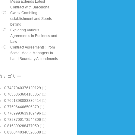
Messi Extends Latest
Contract with Barcelona
Cwinz Gambling
establishment and Sports
betting
Exploring Various
Agreements in Business and
Law
Contract Agreements: From
Social Media Managers to
Land Boundary Amendments
カテゴリー
0.7437040376120129
(1)
0.7635363604183357
(1)
0.7691398083836414
(1)
0.775964466506379
(1)
0.7769993639109496
(1)
0.7828700173544306
(1)
0.816899288477059
(1)
0.8300440346520588
(1)