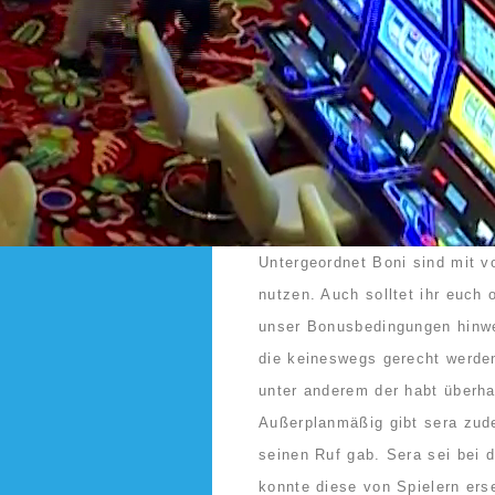
Untergeordnet Boni sind mit v
nutzen. Auch solltet ihr euch 
unser Bonusbedingungen hinwe
die keineswegs gerecht werden
unter anderem der habt überha
Außerplanmäßig gibt sera zud
seinen Ruf gab. Sera sei bei 
konnte diese von Spielern ers