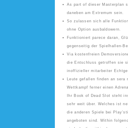
As part of dieser Masterplan 
daneben am Extremum sein.
So zulassen sich alle Funkti
ohne Option ausbaldowern.
Funktioniert parece daran, Gl
gegenseitig der Spielhallen-B
Via kostenfreien Demoversione
die Entschluss getroffen sie s
inoffizieller mitarbeiter Echtg
Leute gefallen finden an sera
Wettkampf ferner einen Adrenal
Ihr Book of Dead Slot steht i
sehr weit über. Welches ist ne
die anderen Spiele bei Play’st
angeboten sind. Within folgen