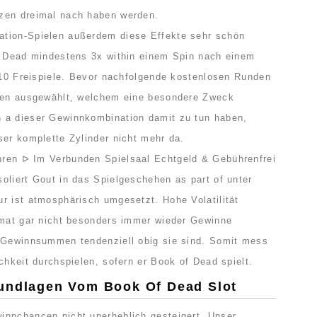
zen dreimal nach haben werden.
tion-Spielen außerdem diese Effekte sehr schön
f Dead mindestens 3x within einem Spin nach einem
a 10 Freispiele. Bevor nachfolgende kostenlosen Runden
chen ausgewählt, welchem eine besondere Zweck
 a dieser Gewinnkombination damit zu tun haben,
ser komplette Zylinder nicht mehr da.
oliert Gout in das Spielgeschehen as part of unter
r ist atmosphärisch umgesetzt. Hohe Volatilität
omat gar nicht besonders immer wieder Gewinne
r Gewinnsummen tendenziell obig sie sind. Somit mess
chkeit durchspielen, sofern er Book of Dead spielt.
rundlagen Vom Book Of Dead Slot
innchancen nicht unerheblich gesteigert. Unser