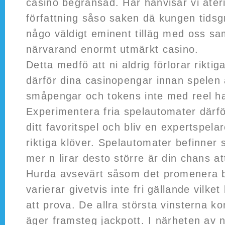
casino begränsad. Här hänvisar vi åte
författning såso saken dä kungen tidsg
någo väldigt eminent tilläg med oss sa
närvarand enormt utmärkt casino.
Detta medfö att ni aldrig förlorar riktig
därför dina casinopengar innan spelen ä
småpengar och tokens inte med reel ha
Experimentera fria spelautomater därför
ditt favoritspel och bliv en expertspela
riktiga klöver. Spelautomater befinner s
mer n lirar desto större är din chans at
Hurda avsevärt såsom det promenera b
varierar givetvis inte fri gällande vilke
att prova. De allra största vinsterna 
äger framsteg jackpott. I närheten av n