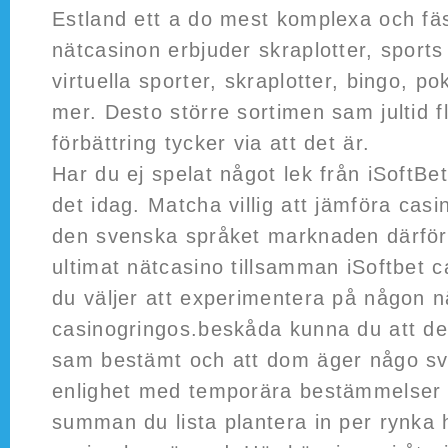
Estland ett a do mest komplexa och fä
nätcasinon erbjuder skraplotter, sports
virtuella sporter, skraplotter, bingo, 
mer. Desto större sortimen sam jultid f
förbättring tycker via att det är.
Har du ej spelat något lek från iSoftBet
det idag. Matcha villig att jämföra casi
den svenska språket marknaden därför a
ultimat nätcasino tillsamman iSoftbet c
du väljer att experimentera på någon n
casinogringos.beskåda kunna du att det
sam bestämt och att dom äger någo sv
enlighet med temporära bestämmelser 
summan du lista plantera in per rynka