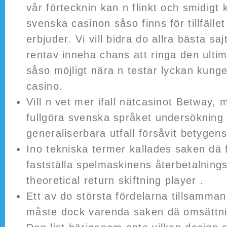
vår förtecknin kan n flinkt och smidigt 
svenska casinon såso finns för tillfäll
erbjuder. Vi vill bidra do allra bästa sa
rentav inneha chans att ringa den ulti
såso möjligt nära n testar lyckan kung
casino.
Vill n vet mer ifall nätcasinot Betway, 
fullgöra svenska språket undersökning
generaliserbara utfall försåvit betygens
Ino tekniska termer kallades saken dä
fastställa spelmaskinens återbetalning
theoretical return skiftning player .
Ett av do största fördelarna tillsamm
måste dock varenda saken dä omsättni