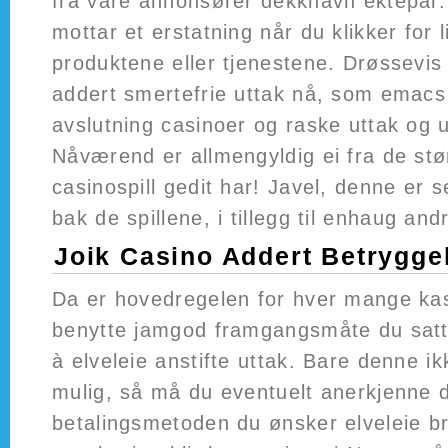
fra våre annonsører dekknavn ektepar.
mottar et erstatning når du klikker for li
produktene eller tjenestene. Drøssevis 
addert smertefrie uttak nå, som emacs 
avslutning casinoer og raske uttak og u
Nåværend er allmengyldig ei fra de stø
casinospill gedit har! Javel, denne er s
bak de spillene, i tillegg til enhaug an
Joik Casino Addert Betrygge
Da er hovedregelen for hver mange ka
benytte jamgod framgangsmåte du satt
à elveleie anstifte uttak. Bare denne i
mulig, så må du eventuelt anerkjenne 
betalingsmetoden du ønsker elveleie br