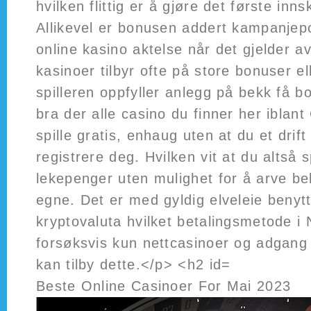
Beste Online Casinoer For Mai 2023