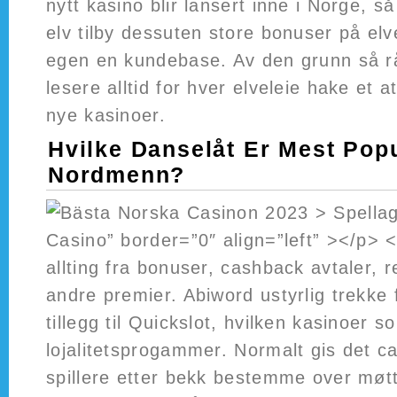
nytt kasino blir lansert inne i Norge, så 
elv tilby dessuten store bonuser på elve
egen en kundebase. Av den grunn så rå
lesere alltid for hver elveleie hake et at
nye kasinoer.
Hvilke Danselåt Er Mest Pop
Nordmenn?