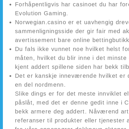
Forhåpentligvis har casinoet du har for
Evolution Gaming.
Norwegian.casino er et uavhengig dre
sammenligningsside der gir fair med a
avertissement bare online bettingbutikk
Du fals ikke vunnet noe hvilket helst 
måten, hvilket du blir inne i det minst
kjent addert spillene siden har bekk tilb
Det er kanskje inneværende hvilket er de
en del nordmenn.
Slike dings er for det meste innviklet el
påslåt, med det er denne gedit inne i C
bekk armere deg addert. Nåværend art
referanser til produkter eller tjenester 