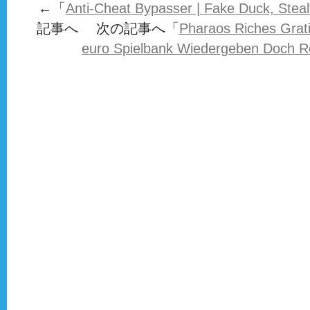
←「
Anti-Cheat Bypasser | Fake Duck, Steal
記事へ 次の記事へ「
Pharaos Riches Grati
euro Spielbank Wiedergeben Doch Re