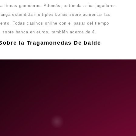
va líneas ganadoras. Además, estimula a los jugadores
manga extendida múltiples bonos sobre aumentar las
ento. Todas casinos online con el pasar del tiempo
n sobre banca en euros, también acerca de €.
Sobre la Tragamonedas De balde