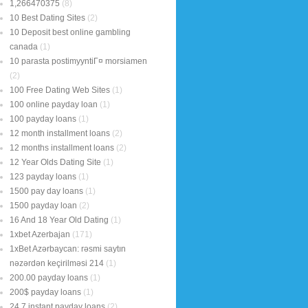
1,266470375
(8)
10 Best Dating Sites
(2)
10 Deposit best online gambling
canada
(1)
10 parasta postimyyntiГ¤ morsiamen
(2)
100 Free Dating Web Sites
(1)
100 online payday loan
(1)
100 payday loans
(1)
12 month installment loans
(2)
12 months installment loans
(2)
12 Year Olds Dating Site
(1)
123 payday loans
(1)
1500 pay day loans
(1)
1500 payday loan
(2)
16 And 18 Year Old Dating
(1)
1xbet Azerbajan
(171)
1xBet Azərbaycan: rəsmi saytın
nəzərdən keçirilməsi 214
(1)
200.00 payday loans
(1)
200$ payday loans
(1)
24 7 instant payday loans
(2)