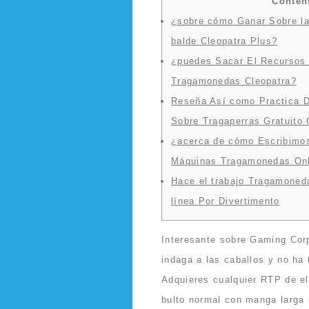
Conten
¿sobre cómo Ganar Sobre l
balde Cleopatra Plus?
¿puedes Sacar El Recursos
Tragamonedas Cleopatra?
Reseña Así­ como Practica D
Sobre Tragaperras Gratuito 
¿acerca de cómo Escribimo
Máquinas Tragamonedas Onl
Hace el trabajo Tragamoned
línea Por Divertimento
Interesante sobre Gaming Corp
indaga a las caballos y no ha 
Adquieres cualquier RTP de el 
bulto normal con manga larga 5