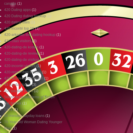
canada
(1)
420 Dating apps
(1)
420 Dating dating hookup
(1)
420 dating sites
(1)
420 incontri top 10
(1)
420-arkadas find dating hookup
(1)
420-citas visitors
(3)
420-dating-de kosten
(1)
420-dating-de review
(1)
420-dating-de visitors
(1)
420-incontri visitors
(1)
420-rencontres visitors
(1)
420-tarihleme Hizmetler
(1)
45 payday loans
(3)
500 payday loans
(1)
50den-fazla-tarihleme gГ¶zden
geГ§irmek
(1)
5221
(1)
60 minutes payday loans
(1)
70 Year-old Woman Dating Younger
Man
(1)