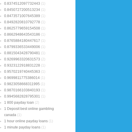
0.8374512097732443
(1)
0.8450727200513234
(1)
0.8473571007645389
(1)
0.8492820810792778
(1)
0.8625779659154508
(1)
0.8662948643543186
(1)
0.8765884180447617
(1)
0.8799336533449006
(1)
0.8815043428790481
(1)
0.9269963320631573
(2)
0.9323122918831228
(1)
0.9570219740445363
(1)
0.9699811775386014
(1)
0.9823058668311995
(1)
0.9870166103840193
(1)
0.9945682828795301
(1)
1 800 payday loan
(2)
1 Deposit best online gambling
canada
(1)
1 hour online payday loans
(1)
1 minute payday loans
(1)