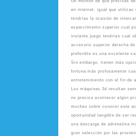
Un montón de que precisas de 
en internet, igual que utiliza
tendrí­as la ocasión de interc
esparcimiento superior cual p
instante juego tendrí­as cual
accesorio superior derecha de 
preferible es una excelente v
Sin embargo, tienen más opcio
fortuna más profusamente cual 
entretenimiento con el fin de
Los máquinas 3d resultan sens
no precisa acontecer algún pr
muchas sobre conocer este ac
oportunidad tangible de ser r
una descarga de adrenalina ins
gran selección por las proximi