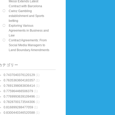
Messi Extends Latest
Contract with Barcelona
Cwinz Gambling
establishment and Sports
betting
Exploring Various
Agreements in Business and
Law
Contract Agreements: From
Social Media Managers to
Land Boundary Amendments
カテゴリー
0.7437040376120129
(1)
0.7635363604183357
(1)
0.7691398083836414
(1)
0.775964466506379
(1)
0.7769993639109496
(1)
0.7828700173544306
(1)
0.816899288477059
(1)
0.8300440346520588
(1)