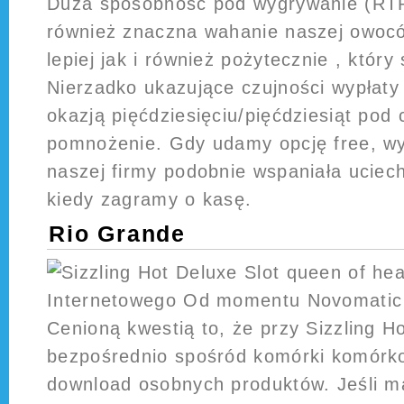
Duża sposobność pod wygrywanie (RTP
również znaczna wahanie naszej owocó
lepiej jak i również pożytecznie , który
Nierzadko ukazujące czujności wypłat
okazją pięćdziesięciu/pięćdziesiąt pod 
pomnożenie. Gdy udamy opcję free, wy
naszej firmy podobnie wspaniała uciec
kiedy zagramy o kasę.
Rio Grande
Cenioną kwestią to, że przy Sizzling 
bezpośrednio spośród komórki komór
download osobnych produktów. Jeśli m