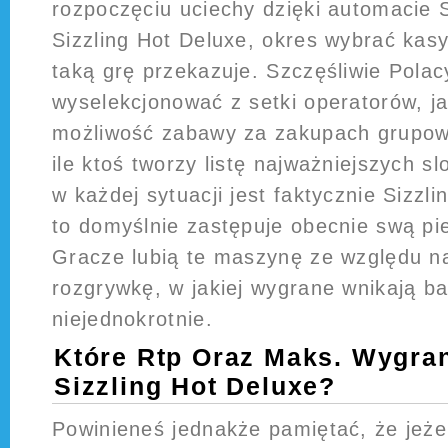
rozpoczęciu uciechy dzięki automacie S
Sizzling Hot Deluxe, okres wybrać kasy
taką grę przekazuje. Szczęśliwie Pola
wyselekcjonować z setki operatorów, ja
możliwość zabawy za zakupach grupow
ile ktoś tworzy listę najważniejszych s
w każdej sytuacji jest faktycznie Sizzli
to domyślnie zastępuje obecnie swą pi
Gracze lubią te maszynę ze względu na
rozgrywkę, w jakiej wygrane wnikają b
niejednokrotnie.
Które Rtp Oraz Maks. Wygra
Sizzling Hot Deluxe?
Powinieneś jednakże pamiętać, że jeże