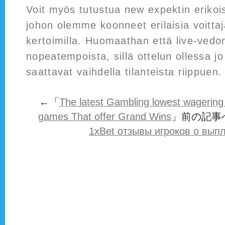
Voit myös tutustua new expektin erikois
johon olemme koonneet erilaisia voittaja
kertoimilla. Huomaathan että live-vedo
nopeatempoista, sillä ottelun ollessa j
saattavat vaihdella tilanteista riippuen.
←「
The latest Gambling lowest wagering
games That offer Grand Wins
」前の記事
1xBet отзывы игроков о вып