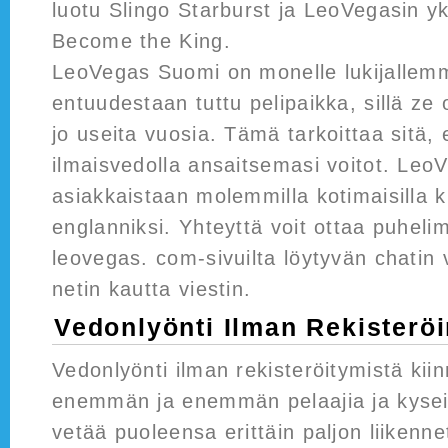
luotu Slingo Starburst ja LeoVegasin yk
Become the King.
LeoVegas Suomi on monelle lukijallemm
entuudestaan tuttu pelipaikka, sillä ze 
jo useita vuosia. Tämä tarkoittaa sitä, 
ilmaisvedolla ansaitsemasi voitot. Leo
asiakkaistaan molemmilla kotimaisilla ki
englanniksi. Yhteyttä voit ottaa puhelim
leovegas. com-sivuilta löytyvän chatin vä
netin kautta viestin.
Vedonlyönti Ilman Rekisteröi
Vedonlyönti ilman rekisteröitymistä kii
enemmän ja enemmän pelaajia ja kyse
vetää puoleensa erittäin paljon liikenn