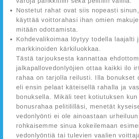
varoja pankkitilin sekä pelitilin välillä.
Nostetut rahat ovat siis nopeasti sinun, 
käyttää voittorahasi ihan omien makuj
mitään odottamista.
Kohdevalikoimaa löytyy todella laajalti 
markkinoiden kärkiluokkaa.
Tästä tarjouksesta kannattaa ehdottom
jalkapallovedonlyöjien ottaa kaikki ilo irt
rahaa on tarjolla reilusti. Illa bonukset
eli ensin pelaat käteisellä rahalla ja v
bonuksella. Mikäli teet kotiutuksen kun 
bonusrahaa pelitililläsi, menetät kyse
vedonlyönti ei ole ainoastaan urheiluun 
rohkaisemme sinua kokeilemaan esimerk
vedonlyöntiä tai tulevien vaalien voitta