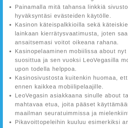
Painamalla mitä tahansa linkkiä sivust
hyväksyntäsi evästeiden käytölle.
Kasinon käteispalkkioilla sekä käteiskier
lainkaan kierrätysvaatimusta, joten saat 
ansaitsemasi voitot oikeana rahana.
Kasinopelaaminen mobiilissa about ny
suosittua ja sen vuoksi LeoVegasilla m
upon todella helppoa.
Kasinosivustosta kuitenkin huomaa, et
ennen kaikkea mobiilipelaajille.
LeoVegasin asiakkaana sinulle about ta
mahtavaa etua, joita pääset käyttämää
maailman seuratuimmissa ja mielenkiint
Pikavoittopeleihin kuuluu esimerkiksi arp