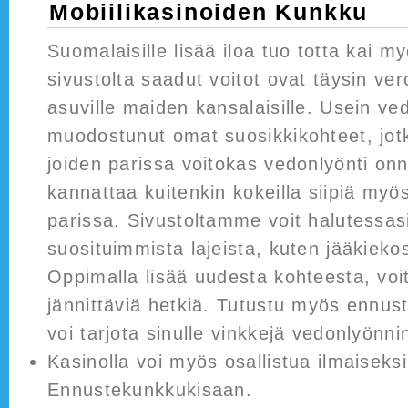
Mobiilikasinoiden Kunkku
Suomalaisille lisää iloa tuo totta kai my
sivustolta saadut voitot ovat täysin v
asuville maiden kansalaisille. Usein ved
muodostunut omat suosikkikohteet, jotk
joiden parissa voitokas vedonlyönti onn
kannattaa kuitenkin kokeilla siipiä myö
parissa. Sivustoltamme voit halutessasi 
suosituimmista lajeista, kuten jääkiekos
Oppimalla lisää uudesta kohteesta, voi
jännittäviä hetkiä. Tutustu myös ennu
voi tarjota sinulle vinkkejä vedonlyönn
Kasinolla voi myös osallistua ilmaiseks
Ennustekunkkukisaan.