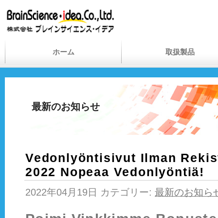
ホーム
取扱製品
最新のお知らせ
Vedonlyöntisivut Ilman Rekis
2022 Nopeaa Vedonlyöntiä!
2022年04月19日 カテゴリー:
最新のお知ら