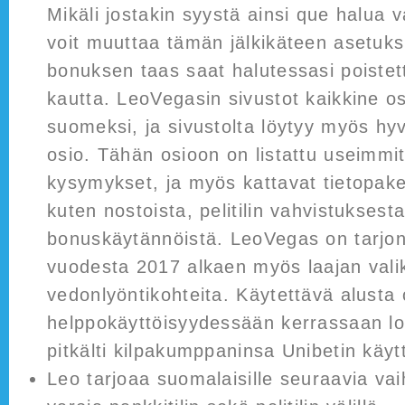
Mikäli jostakin syystä ainsi que halua 
voit muuttaa tämän jälkikäteen asetuksi
bonuksen taas saat halutessasi poistet
kautta. LeoVegasin sivustot kaikkine o
suomeksi, ja sivustolta löytyy myös hy
osio. Tähän osioon on listattu useimmi
kysymykset, ja myös kattavat tietopaket
kuten nostoista, pelitilin vahvistuksest
bonuskäytännöistä. LeoVegas on tarjon
vuodesta 2017 alkaen myös laajan vali
vedonlyöntikohteita. Käytettävä alusta
helppokäyttöisyydessään kerrassaan loi
pitkälti kilpakumppaninsa Unibetin käy
Leo tarjoaa suomalaisille seuraavia vai